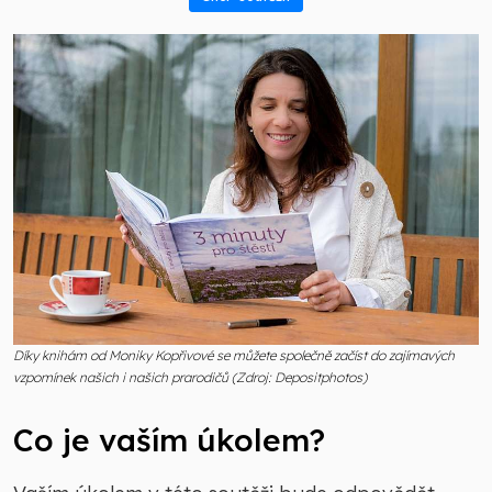
Díky knihám od Moniky Kopřivové se můžete společně začíst do zajímavých
vzpomínek našich i našich prarodičů (Zdroj: Depositphotos)
Co je vaším úkolem?