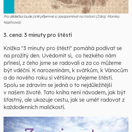
Pro dědečka bude jistě příjemné si zavzpomínat na historii (Zdroj: Monika
Kopřivová)
3. cena: 3 minuty pro štěstí
Knížka "3 minuty pro štěstí" pomáhá podívat se
na prožitý den. Uvědomit si, co hezkého nám
přinesl, z čeho jsme se radovali a za co můžeme
být vděčni. K narozeninám, k svátkům, k Vánocům
a do nového roku si většinou přejeme štěstí.
Spolu se zdravím se jedná o to nejdůležitější
v našem životě. Tato kniha není návodem, jak být
šťastný, ale ukazuje cestu, jak se umět radovat z
každodenních maličkostí.