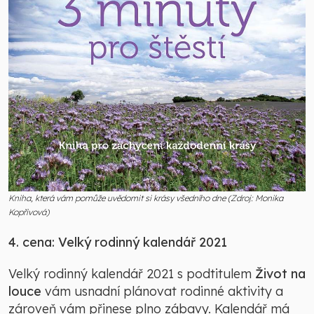
Kniha, která vám pomůže uvědomit si krásy všedního dne (Zdroj: Monika
Kopřivová)
4. cena: Velký rodinný kalendář 2021
Velký rodinný kalendář 2021 s podtitulem
Život na
louce
vám usnadní plánovat rodinné aktivity a
zároveň vám přinese plno zábavy. Kalendář má