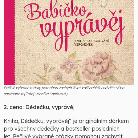
Pečlivě vybrané otázky pomohou zachytit život Vaší babičky od dětství po
současnost (Zdroj: Monika Kopřivová)
2. cena: Dědečku, vyprávěj
Kniha„Dědečku, vyprávěj“ je originálním dárkem
pro všechny dědečky a bestseller posledních
let. Pečlivě vybrané otázky pomohou zachytit