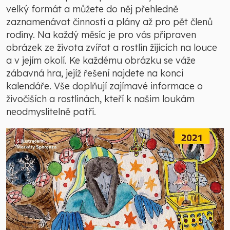
velký formát a můžete do něj přehledně
zaznamenávat činnosti a plány až pro pět členů
rodiny. Na každý měsíc je pro vás připraven
obrázek ze života zvířat a rostlin žijících na louce
a v jejím okolí. Ke každému obrázku se váže
zábavná hra, jejíž řešení najdete na konci
kalendáře. Vše doplňují zajímavé informace o
živočiších a rostlinách, kteří k našim loukám
neodmyslitelně patří.