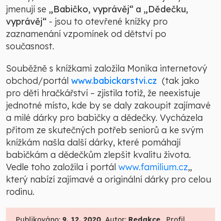
jmenují se
„Babičko, vyprávěj“ a „Dědečku,
vyprávěj“
- jsou to otevřené knížky pro
zaznamenání vzpomínek od dětství po
současnost.
Souběžně s knížkami založila Monika internetový
obchod/portál
www.babickarstvi.cz
(tak jako
pro děti hračkářství – zjistila totiž, že neexistuje
jednotné místo, kde by se daly zakoupit zajímavé
a milé dárky pro babičky a dědečky. Vycházela
přitom ze skutečných potřeb seniorů a ke svým
knížkám našla další dárky, které pomáhají
babičkám a dědečkům zlepšit kvalitu života.
Vedle toho založila i portál
www.familium.cz
,,
který nabízí zajímavé a originální dárky pro celou
rodinu.
Publikováno:
9. 12. 2020
, Autor:
Redakce
, Profil