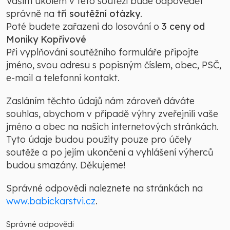
Vaším úkolem v této soutěži bude odpovědět
správně na
tři soutěžní otázky
.
Poté budete zařazeni do losování o
3 ceny od
Moniky Kopřivové
Při vyplňování soutěžního formuláře připojte
jméno, svou adresu s popisným číslem, obec, PSČ,
e-mail a telefonní kontakt.
Zasláním těchto údajů nám zároveň dáváte
souhlas, abychom v případě výhry zveřejnili vaše
jméno a obec na našich internetových stránkách.
Tyto údaje budou použity pouze pro účely
soutěže a po jejím ukončení a vyhlášení výherců
budou smazány. Děkujeme!
Správné odpovědi naleznete na stránkách na
www.babickarstvi.cz
.
Správné odpovědi