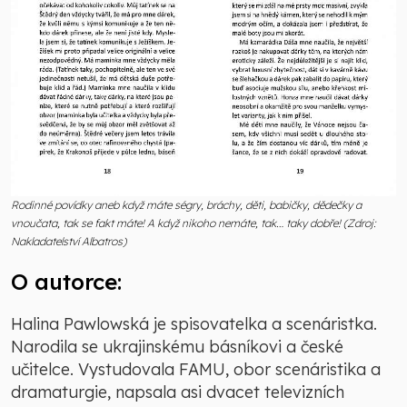
Rodinné povídky aneb když máte ségry, bráchy, děti, babičky, dědečky a
vnoučata, tak se fakt máte! A když nikoho nemáte, tak… taky dobře! (Zdroj:
Nakladatelství Albatros)
O autorce:
Halina Pawlowská je spisovatelka a scenáristka.
Narodila se ukrajinskému básníkovi a české
učitelce. Vystudovala FAMU, obor scenáristika a
dramaturgie, napsala asi dvacet televizních