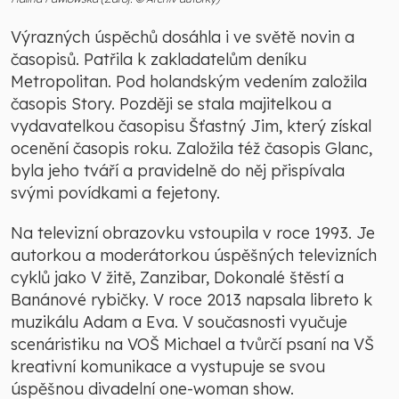
Výrazných úspěchů dosáhla i ve světě novin a
časopisů. Patřila k zakladatelům deníku
Metropolitan. Pod holandským vedením založila
časopis Story. Později se stala majitelkou a
vydavatelkou časopisu Šťastný Jim, který získal
ocenění časopis roku. Založila též časopis Glanc,
byla jeho tváří a pravidelně do něj přispívala
svými povídkami a fejetony.
Na televizní obrazovku vstoupila v roce 1993. Je
autorkou a moderátorkou úspěšných televizních
cyklů jako V žitě, Zanzibar, Dokonalé štěstí a
Banánové rybičky. V roce 2013 napsala libreto k
muzikálu Adam a Eva. V současnosti vyučuje
scenáristiku na VOŠ Michael a tvůrčí psaní na VŠ
kreativní komunikace a vystupuje se svou
úspěšnou divadelní one-woman show.