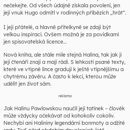
nečekejte. Od všech údajně získala povolení, jen
její vnuk Hugo odmítl v rodinných příbězích „hrát“.
I její přátelé, a hlavně přítelkyně se zdají být
velkou inspirací. Ovšem možná je za povídkami
jen spisovatelská licence…
Nová kniha, ale stále mile stejná Halina, tak jak ji
její čtenáři znají a mají rádi. S lehkostí psané texty,
které ve vtipné lince gradují k ještě vtipnějšímu a
chytrému závěru. A často k lekci, kterou může
udělit jen život sám.
reklama
Jak Halinu Pawlowskou naučil její tatínek – člověk
může vždycky očekávat od kohokoliv cokoliv.
Nechybí ani Halininy legendární bonmoty a odžité