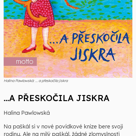
Halina Pawlowská: … a přeskočila jiskra
…A PŘESKOČILA JISKRA
Halina Pawlowská
Na paškál si v nové povídkové knize bere svoji
rodinu. Ale na milý paškál, žádné zlomyslnosti