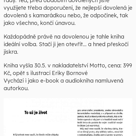
rady. Teď, před obdobím dovolených jistě
využijete třeba doporučení, že nejlepší dovolená je
dovolená s kamarádkou nebo, že odpočinek, tak
jako všechno, končí únavou.
Každopádně právě na dovolenou je tahle kniha
ideální volba. Stačí ji jen otevřít… a hned přeskočí
jiskra.
Kniha vyšla 30.5. v nakladatelství Motto, cena: 399
Kč, opět s ilustrací Eriky Bornové
Vychází i jako e-book a audiokniha namluvená
autorkou.