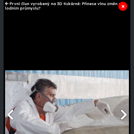
První člun vyrobený na 3D tiskárně: Přinese vlnu změn v
lodním průmyslu?