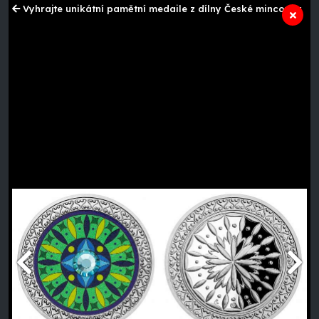
Vyhrajte unikátní pamětní medaile z dílny České mincovny