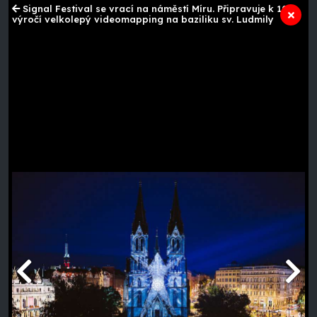
Signal Festival se vrací na náměstí Míru. Připravuje k 10.
výročí velkolepý videomapping na baziliku sv. Ludmily