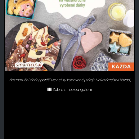
Vlastnoruční dárky potěší víc než ty kupované (zdroj: Nakladatelství Kazda)
Zobrazit celou galerii