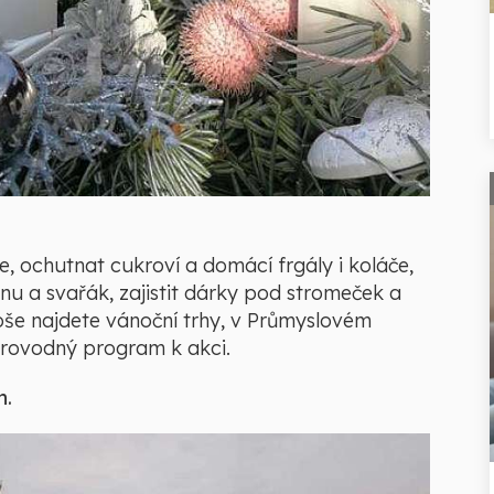
, ochutnat cukroví a domácí frgály i koláče,
nu a svařák, zajistit dárky pod stromeček a
loše najdete vánoční trhy, v Průmyslovém
oprovodný program k akci.
n.