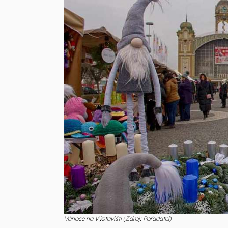
Vánoce na Výstavišti (Zdroj: Pořadatel)