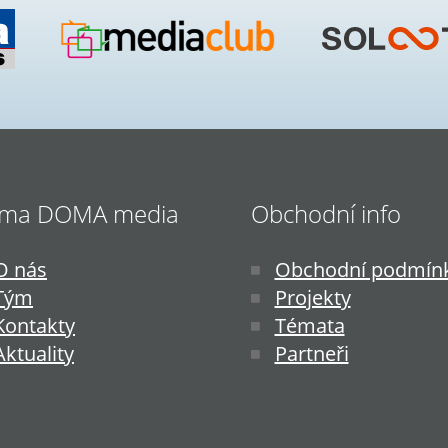
ima DOMA media
Obchodní info
O nás
Obchodní podmín
Tým
Projekty
Kontakty
Témata
Aktuality
Partneři