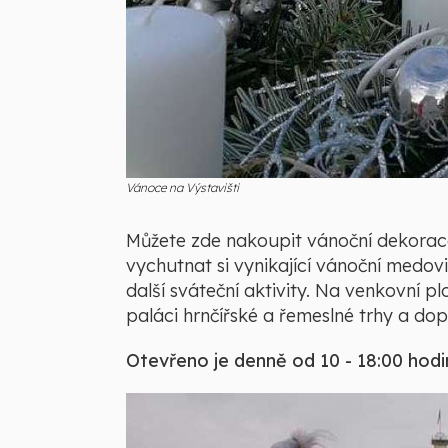
Vánoce na Výstavišti
Můžete zde nakoupit vánoční dekorace
vychutnat si vynikající vánoční medovi
další sváteční aktivity. Na venkovní p
paláci hrnčířské a řemeslné trhy a d
Otevřeno je denně od 10 - 18:00 hodi