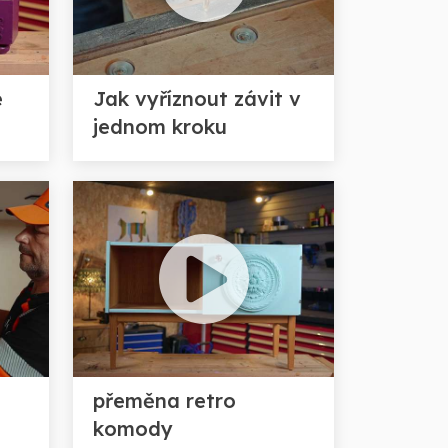
é
Jak vyříznout závit v
jednom kroku
přeměna retro
komody