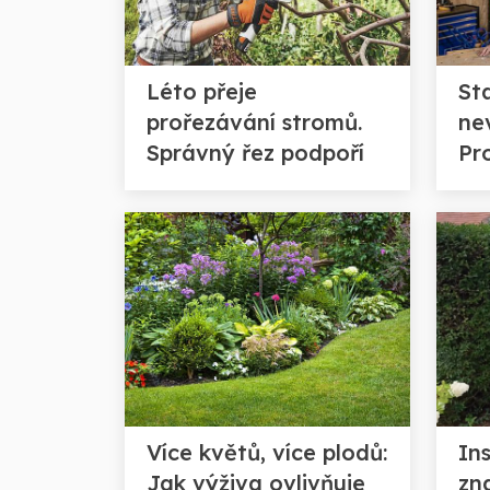
Léto přeje
St
prořezávání stromů.
ne
Správný řez podpoří
Pr
zdraví dřevin i bohatší
de
úrodu
kt
po
Více květů, více plodů:
Ins
Jak výživa ovlivňuje
zn