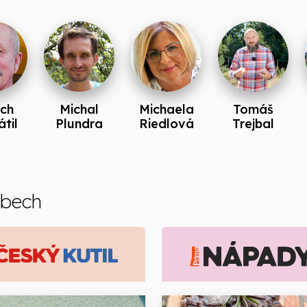
ich
Michal
Michaela
Tomáš
til
Plundra
Riedlová
Trejbal
ebech