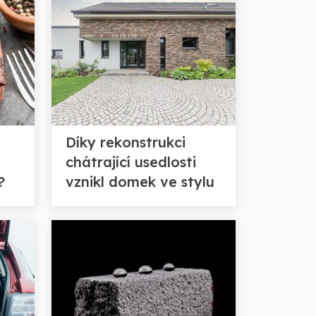
Díky rekonstrukci
chátrající usedlosti
?
vznikl domek ve stylu
staré Anglie