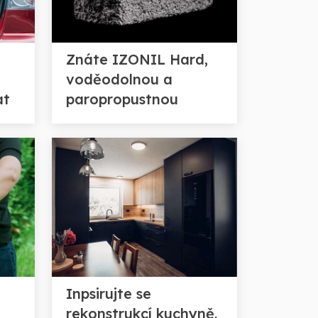
Znáte IZONIL Hard,
voděodolnou a
at
paropropustnou
omítku zároveň?
Inpsirujte se
rekonstrukcí kuchyně.