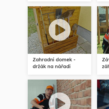
Zahradní domek -
Zá
držák na nářadí
zá