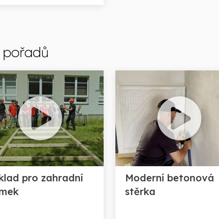
h pořadů
klad pro zahradní
Moderní betonová
mek
stěrka