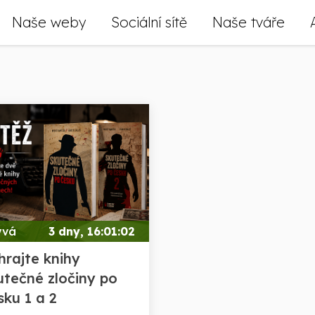
Naše weby
Sociální sítě
Naše tváře
ývá
3 dny, 16:01:00
hrajte knihy
utečné zločiny po
sku 1 a 2