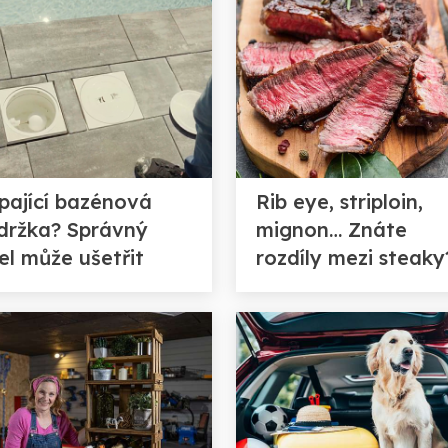
pající bazénová
Rib eye, striploin,
držka? Správný
mignon… Znáte
el může ušetřit
rozdíly mezi steaky
ahou výměnu