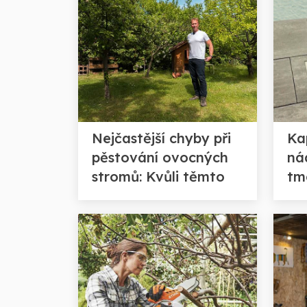
Nejčastější chyby při
Ka
pěstování ovocných
ná
stromů: Kvůli těmto
tm
omylům přicházíte o
dr
úrodu