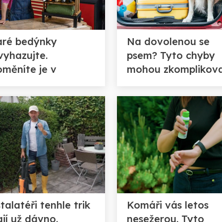
aré bedýnky
Na dovolenou se
vyhazujte.
psem? Tyto chyby
oměníte je v
mohou zkomplikov
signovou polici,
celou cestu
erá zaujme na první
hled
talatéři tenhle trik
Komáři vás letos
ají už dávno.
nesežerou. Tyto