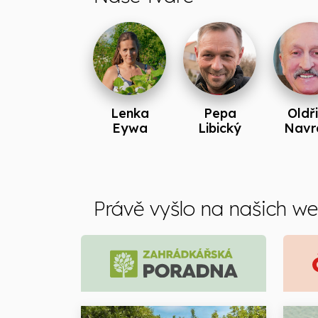
Lenka
Pepa
Oldř
Eywa
Libický
Navrá
Právě vyšlo na našich w