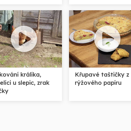
kování králíka,
Křupavé taštičky z
líci u slepic, zrak
rýžového papíru
čky