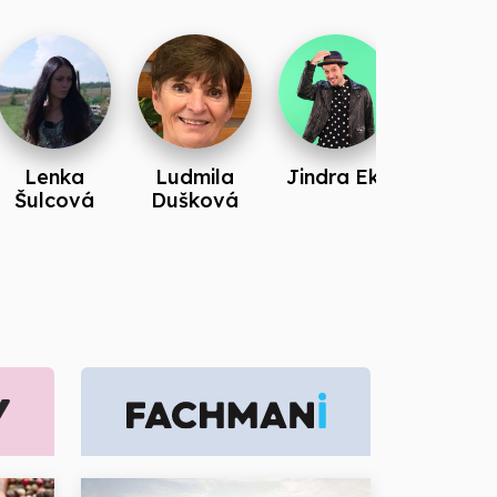
Lenka
Ludmila
Jindra Ekl
Jan
Šulcová
Dušková
Kopři