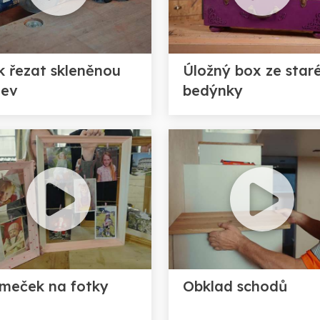
k řezat skleněnou
Úložný box ze star
hev
bedýnky
meček na fotky
Obklad schodů