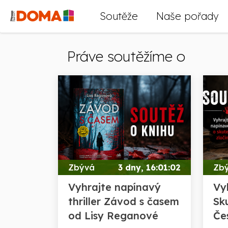
Soutěže
Naše pořady
Práve soutěžíme o
Zbývá
3 dny, 16:01:00
Zb
Vyhrajte napínavý
Vy
thriller Závod s časem
Sk
od Lisy Reganové
Če