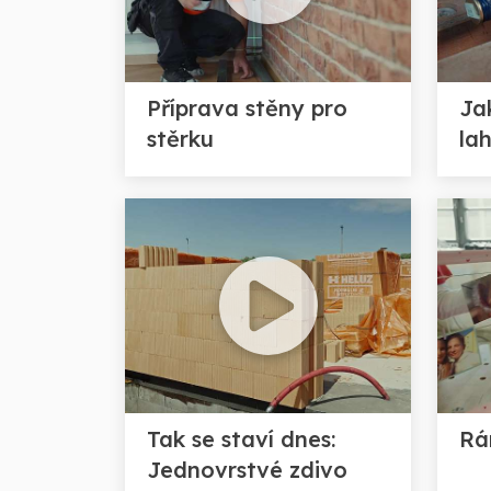
Příprava stěny pro
Ja
stěrku
la
Tak se staví dnes:
Rá
Jednovrstvé zdivo