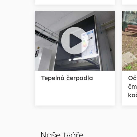
Tepelná čerpadla
Oč
čme
ko
Naše tváře