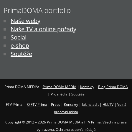
PrimaDOMA portfolio
Naše weby
Naše TV a online pořady
Social
e-shop
Soutěže
Prima DOMA MEDIA:
Prima DOMA MEDIA
|
Kontakty
|
Blog Prima DOMA
|
Pro média
|
Soutěže
FTV Prima:
O FTV Prima
|
Press
|
Kontakty
|
Jak naladit
|
HbbTV
|
Volná
pracovní místa
Copyright © 2012 – 2026 Prima DOMA MEDIA a FTV Prima. Všechna práva
vyhrazena. Ochrana osobních údajů