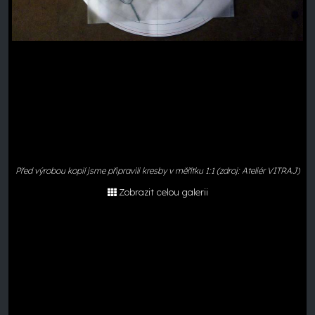
Před výrobou kopií jsme připravili kresby v měřítku 1:1 (zdroj: Ateliér VITRAJ)
Zobrazit celou galerii