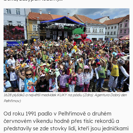
1628 plyšáků a největší medvídek KUKY na pódiu (Zdroj: Agentura Dobrý den
Pelhřimov)
Od roku 1991 padlo v Pelhřimově o druhém
červnovém víkendu hodně přes tisíc rekordů a
představily se zde stovky lidí, kteří jsou jedničkami