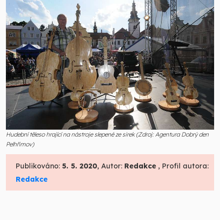
Hudební těleso hrající na nástroje slepené ze sirek (Zdroj: Agentura Dobrý den
Pelhřimov)
Publikováno:
5. 5. 2020
, Autor:
Redakce
, Profil autora:
Redakce