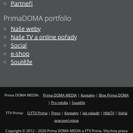
Partneři
PrimaDOMA portfolio
Naše weby
Naše TV a online pořady
Social
e-shop
Soutěže
Prima DOMA MEDIA:
Prima DOMA MEDIA
|
Kontakty
|
Blog Prima DOMA
|
Pro média
|
Soutěže
FTV Prima:
O FTV Prima
|
Press
|
Kontakty
|
Jak naladit
|
HbbTV
|
Volná
pracovní místa
Copyright © 2012 – 2026 Prima DOMA MEDIA a FTV Prima. Všechna práva