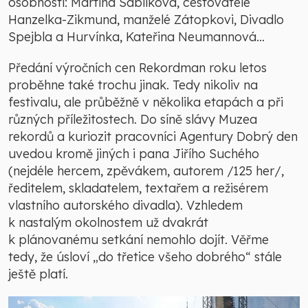
osobnosti: Martina Sáblíková, cestovatelé
Hanzelka-Zikmund, manželé Zátopkovi, Divadlo
Spejbla a Hurvínka, Kateřina Neumannová…
Předání výročních cen Rekordman roku letos
proběhne také trochu jinak. Tedy nikoliv na
festivalu, ale průběžně v několika etapách a při
různých příležitostech. Do síně slávy Muzea
rekordů a kuriozit pracovníci Agentury Dobrý den
uvedou kromě jiných i pana Jiřího Suchého
(nejdéle hercem, zpěvákem, autorem /125 her/,
ředitelem, skladatelem, textařem a režisérem
vlastního autorského divadla). Vzhledem
k nastalým okolnostem už dvakrát
k plánovanému setkání nemohlo dojít. Věřme
tedy, že úsloví „do třetice všeho dobrého“ stále
ještě platí.