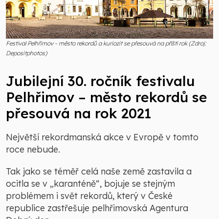
Festival Pelhřimov - město rekordů a kuriozit se přesouvá na příští rok (Zdroj:
Depositphotos)
Jubilejní 30. ročník festivalu
Pelhřimov – město rekordů se
přesouvá na rok 2021
Největší rekordmanská akce v Evropě v tomto
roce nebude.
Tak jako se téměř celá naše země zastavila a
ocitla se v „karanténě“, bojuje se stejným
problémem i svět rekordů, který v České
republice zastřešuje pelhřimovská Agentura