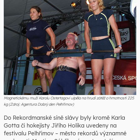
Magnetickému muži Karolu Ostertagovi ulpěla na hrudi zátěž o hmotnosti 225
kg (Zdroj: Agentura Dobrý den Pelhřimov)
Do Rekordmanské síně slávy byly kromě Karla
Gotta či hokejisty Jiřího Holíka uvedeny na
festivalu Pelhřimov – město rekordů významné