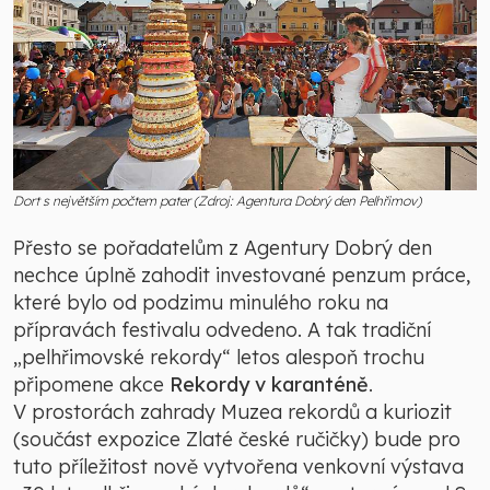
Dort s největším počtem pater (Zdroj: Agentura Dobrý den Pelhřimov)
Přesto se pořadatelům z Agentury Dobrý den
nechce úplně zahodit investované penzum práce,
které bylo od podzimu minulého roku na
přípravách festivalu odvedeno. A tak tradiční
„pelhřimovské rekordy“ letos alespoň trochu
připomene akce
Rekordy v karanténě
.
V prostorách zahrady Muzea rekordů a kuriozit
(součást expozice Zlaté české ručičky) bude pro
tuto příležitost nově vytvořena venkovní výstava