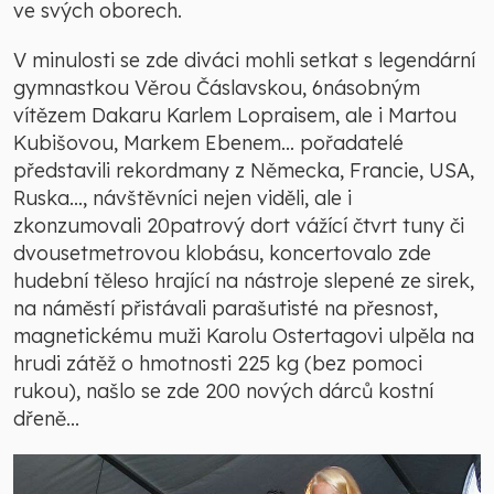
ve svých oborech.
V minulosti se zde diváci mohli setkat s legendární
gymnastkou Věrou Čáslavskou, 6násobným
vítězem Dakaru Karlem Lopraisem, ale i Martou
Kubišovou, Markem Ebenem… pořadatelé
představili rekordmany z Německa, Francie, USA,
Ruska…, návštěvníci nejen viděli, ale i
zkonzumovali 20patrový dort vážící čtvrt tuny či
dvousetmetrovou klobásu, koncertovalo zde
hudební těleso hrající na nástroje slepené ze sirek,
na náměstí přistávali parašutisté na přesnost,
magnetickému muži Karolu Ostertagovi ulpěla na
hrudi zátěž o hmotnosti 225 kg (bez pomoci
rukou), našlo se zde 200 nových dárců kostní
dřeně...