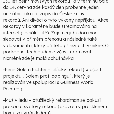
„30 let pelhřimovských rekordů“ a v termínu od 8.
do 14. června zde každý den proběhne jeden
unikátní pokus o zápis do České knihy
rekordů. Ani diváci o tyto výkony nepřijdou. Akce
Rekordy v karanténě bude streamována na
internet (sociální sítě). Zájemci ji budou moci
sledovat v přímém přenosu a následně také
v dokumentu, který při této příležitosti vznikne. O
podrobnostech budeme včas informovat,
nicméně zde je malá ochutnávka:
-René Golem Richter – silácký rekord (součást
projektu „Golem proti dopingu“, který je
realizován ve spolupráci s Guinness World
Records)
-Muž v ledu – otužilecký rekordman se pokusí
překonat světový rekord (uzavřen v proskleném
boxu, zasypán ledem)…