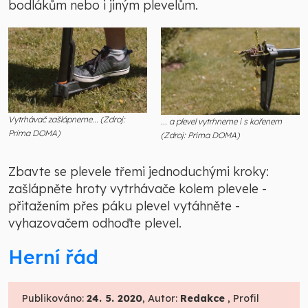
bodlákům nebo i jiným plevelům.
Vytrhávač zašlápneme... (Zdroj:
... a plevel vytrhneme i s kořenem
Prima DOMA)
(Zdroj: Prima DOMA)
Zbavte se plevele třemi jednoduchými kroky:
zašlápněte hroty vytrhávače kolem plevele -
přitažením přes páku plevel vytáhněte -
vyhazovačem odhoďte plevel.
Herní řád
Publikováno:
24. 5. 2020
, Autor:
Redakce
, Profil