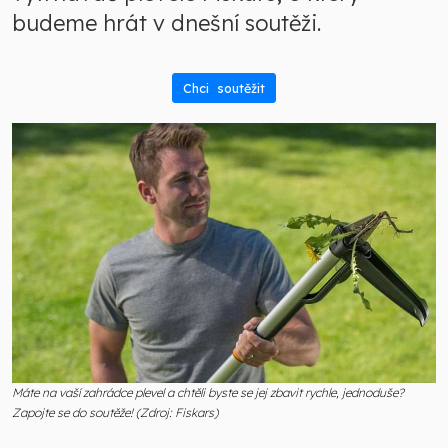
budeme hrát v dnešní soutěži.
Chci soutěžit
Máte na vaší zahrádce plevel a chtěli byste se jej zbavit rychle, jednoduše?
Zapojte se do soutěže! (Zdroj: Fiskars)