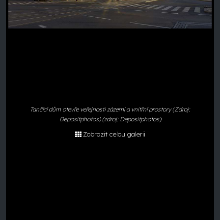
Tančící dům otevře veřejnosti zázemí a vnitřní prostory (Zdroj:
Depositphotos) (zdroj: Depositphotos)
Zobrazit celou galerii