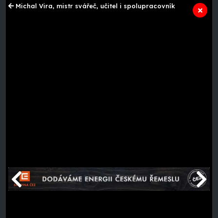
Michal Vira, mistr svářeč, učitel i spolupracovník