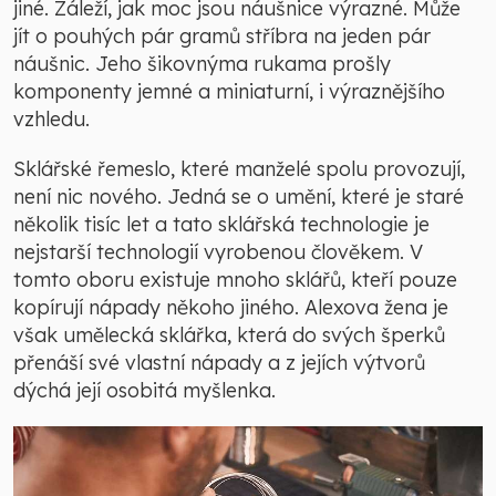
jiné. Záleží, jak moc jsou náušnice výrazné. Může
jít o pouhých pár gramů stříbra na jeden pár
náušnic. Jeho šikovnýma rukama prošly
komponenty jemné a miniaturní, i výraznějšího
vzhledu.
Sklářské řemeslo, které manželé spolu provozují,
není nic nového. Jedná se o umění, které je staré
několik tisíc let a tato sklářská technologie je
nejstarší technologií vyrobenou člověkem. V
tomto oboru existuje mnoho sklářů, kteří pouze
kopírují nápady někoho jiného. Alexova žena je
však umělecká sklářka, která do svých šperků
přenáší své vlastní nápady a z jejích výtvorů
dýchá její osobitá myšlenka.