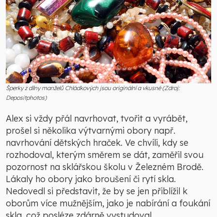
Šperky z dílny manželů Chládkových jsou originální a vkusné (Zdroj:
Depositphotos)
Alex si vždy přál navrhovat, tvořit a vyrábět,
prošel si několika výtvarnými obory např.
navrhování dětských hraček. Ve chvíli, kdy se
rozhodoval, kterým směrem se dát, zaměřil svou
pozornost na sklářskou školu v Železném Brodě.
Lákaly ho obory jako broušení či rytí skla.
Nedovedl si představit, že by se jen přiblížil k
oborům více mužnějším, jako je nabírání a foukání
skla, což posléze zdárně vystudoval.