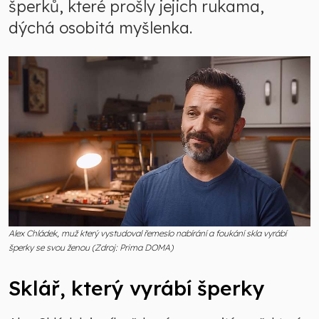
šperků, které prošly jejich rukama,
dýchá osobitá myšlenka.
Alex Chládek, muž který vystudoval řemeslo nabírání a foukání skla vyrábí
šperky se svou ženou (Zdroj: Prima DOMA)
Sklář, který vyrábí šperky