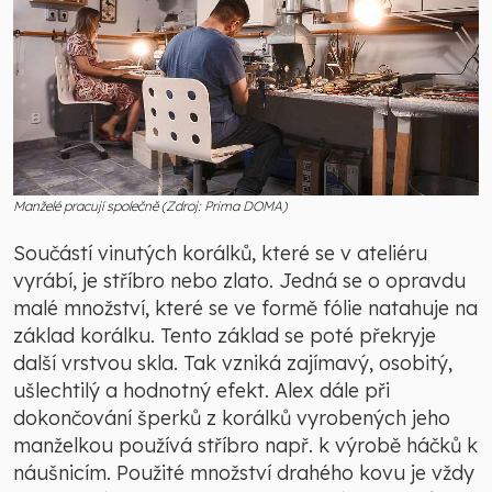
Manželé pracují společně (Zdroj: Prima DOMA)
Součástí vinutých korálků, které se v ateliéru
vyrábí, je stříbro nebo zlato. Jedná se o opravdu
malé množství, které se ve formě fólie natahuje na
základ korálku. Tento základ se poté překryje
další vrstvou skla. Tak vzniká zajímavý, osobitý,
ušlechtilý a hodnotný efekt. Alex dále při
dokončování šperků z korálků vyrobených jeho
manželkou používá stříbro např. k výrobě háčků k
náušnicím. Použité množství drahého kovu je vždy