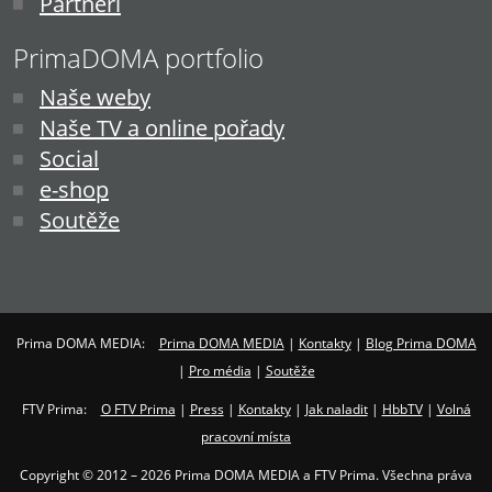
Partneři
PrimaDOMA portfolio
Naše weby
Naše TV a online pořady
Social
e-shop
Soutěže
Prima DOMA MEDIA:
Prima DOMA MEDIA
|
Kontakty
|
Blog Prima DOMA
|
Pro média
|
Soutěže
FTV Prima:
O FTV Prima
|
Press
|
Kontakty
|
Jak naladit
|
HbbTV
|
Volná
pracovní místa
Copyright © 2012 – 2026 Prima DOMA MEDIA a FTV Prima. Všechna práva