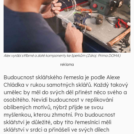
Alex vyrábí stříbrné a zlaté komponenty ke šperkům (Zdroj: Prima DOMA)
reklama
Budoucnost sklářského řemesla je podle Alexe
Chládka v rukou samotných sklářů. Každý takový
umělec by měl do svých děl přinést něco svého a
osobitého. Nevidí budoucnost v replikování
oblíbených motivů, nýbrž přijde se svou
myšlenkou, kterou zhmotní. Pro budoucnost
sklářství je důležité, aby tito řemeslníci měli
sklářství v srdci a přinášeli ve svých dílech