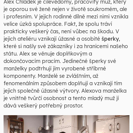
Alex Chládek je cílevědomý, pracovitý muž, který
je oporou své ženě nejen v životě soukromém, ale
i profesním. V jejich rodinné dílně mezi nimi vznikla
velice úzká spolupráce. Fakt, že spolu tráví
prakticky veškerý čas, není vůbec na škodu. V
jejich ateliéru vznikají úžasné a osobité
šperky
,
které si našly své zákazníky i za hranicemi našeho
státu. Alex se věnuje doplňkovým a
dokončovacím pracím. Jedinečné šperky své
manželky podtrhují jím vyrobené stříbrné
komponenty. Manželé se zvláštním, až
fenomenálním způsobem doplňují a vznikají tím
jejich společně úžasné výtvory. Alexova manželka
je vnitřně tvůrčí osobnost a tento mladý muž jí
dává veškerý potřebný prostor.