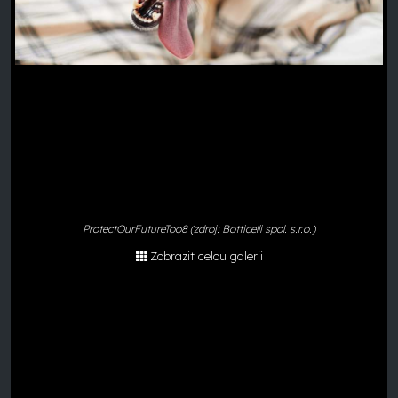
ProtectOurFutureToo8 (zdroj: Botticelli spol. s.r.o.)
Zobrazit celou galerii