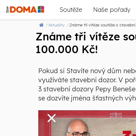
Soutěže
Naše pořady
Aktuality
Známe tři vítěze soutěže o stavebn
Známe tři vítěze s
100.000 Kč!
Pokud si Stavíte nový dům nebo
využíváte stavební dozor. V po
3 stavební dozory Pepy Beneše
se dozvíte jména šťastných výh