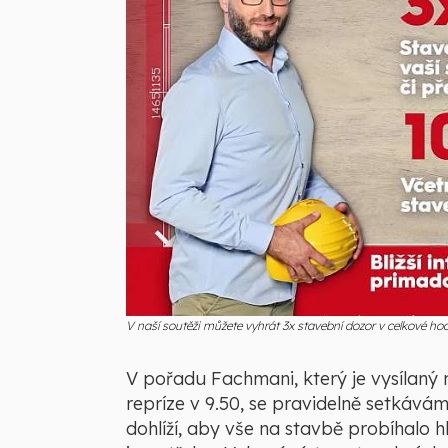
V naší soutěži můžete vyhrát 3x stavební dozor v celkové 
V pořadu Fachmani, který je vysílaný 
repríze v 9.50, se pravidelně setkáv
dohlíží, aby vše na stavbě probíhalo h