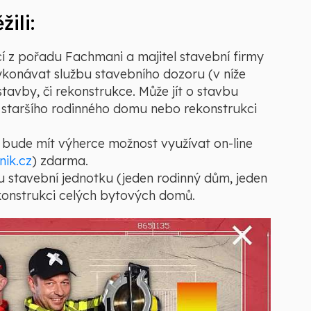
ili:
 z pořadu Fachmani a majitel stavební firmy
konávat službu stavebního dozoru (v níže
avby, či rekonstrukce. Může jít o stavbu
 staršího rodinného domu nebo rekonstrukci
 bude mít výherce možnost využívat on-line
nik.cz
) zdarma.
u stavební jednotku (jeden rodinný dům, jeden
ekonstrukci celých bytových domů.