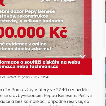
hodnotě 100.000 Kč (Zdroj: Prima DOMA)
na TV Prima vždy v úterý ve 22.40 a v nedělní
áme se stavbyvedoucím Pepou Benešem. Pečlivě
ladce a bez komplikací, případně řeší vše, co