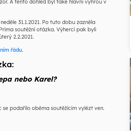
or. A tento dohled byl také hlavní výhrou v
 neděle 31.1.2021. Po tuto dobu zazněla
rima soutěžní otázka. Výherci pak byli
terý 2.2.2021.
ním řádu
.
zka:
Pepa nebo Karel?
c se podařilo oběma soutěžícím vylézt ven.