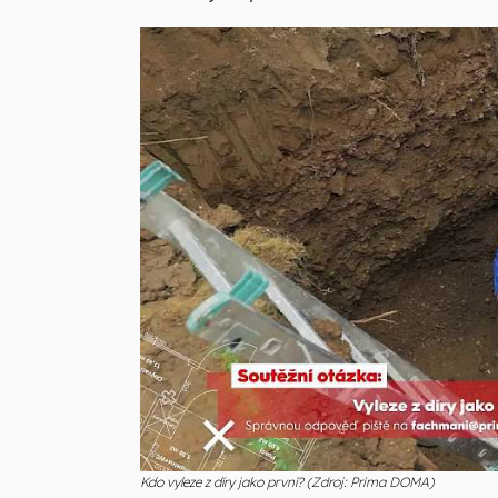
Kdo vyleze z díry jako první? (Zdroj: Prima DOMA)