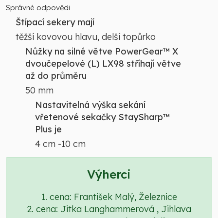
Správné odpovědi
Štípací sekery mají
těžší kovovou hlavu, delší topůrko
Nůžky na silné větve PowerGear™ X
dvoučepelové (L) LX98 stříhají větve
až do průměru
50 mm
Nastavitelná výška sekání
vřetenové sekačky StaySharp™
Plus je
4 cm -10 cm
Výherci
1. cena: František Malý, Železnice
2. cena: Jitka Langhammerová , Jihlava