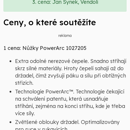
3. cena: Jan Synek, Vendolí
Ceny, o které soutěžíte
reklama
1 cena: Nůžky PowerArc 1027205
Extra odolné nerezové čepele. Snadno stříhají
skrz silné materiály. Hroty čepelí sahají až do
držadel, čímž zvyšují páku a sílu při obtížných
střizích.
Technologie PowerArc™. Technologie čekající
na schválení patentu, která usnadňuje
stříhání, zejména na konci střihu, kde je třeba
více síly.
Zvětšené oblouky držadel. Optimalizovány
pro ruce v rukavicích.