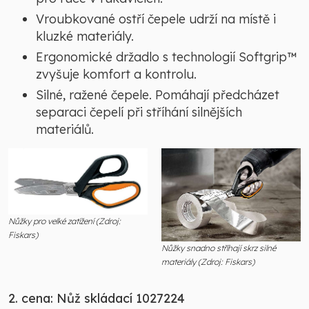
Vroubkované ostří čepele udrží na místě i
kluzké materiály.
Ergonomické držadlo s technologií Softgrip™
zvyšuje komfort a kontrolu.
Silné, ražené čepele. Pomáhají předcházet
separaci čepelí při stříhání silnějších
materiálů.
Nůžky pro velké zatížení (Zdroj:
Fiskars)
Nůžky snadno stříhají skrz silné
materiály (Zdroj: Fiskars)
2. cena: Nůž skládací 1027224