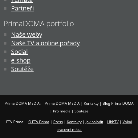
Partneři
PrimaDOMA portfolio
Naše weby
Naše TV a online pořady
Social
e-shop
Soutěže
Prima DOMA MEDIA:
Prima DOMA MEDIA
|
Kontakty
|
Blog Prima DOMA
|
Pro média
|
Soutěže
FTV Prima:
O FTV Prima
|
Press
|
Kontakty
|
Jak naladit
|
HbbTV
|
Volná
pracovní místa