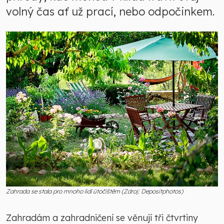
volný čas ať už prací, nebo odpočinkem.
Zahrada se stala pro mnoho lidí útočištěm (Zdroj: Depositphotos)
Zahradám a zahradničení se věnují tři čtvrtiny