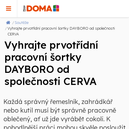
Soutěže
Vyhrajte prvotřídní pracovní šortky DAYBORO od společnosti
CERVA
Vyhrajte prvotřídní
pracovní šortky
DAYBORO od
společnosti CERVA
Každá správný řemeslník, zahrádkář
nebo kutil musí být správně pracovně
oblečený, ať už jde vyrábět cokoli. K
pohodlnější práci mohou skvěle posloužit