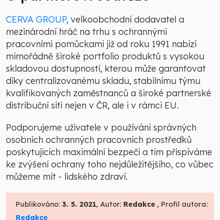
CERVA GROUP
, velkoobchodní dodavatel a
mezinárodní hráč na trhu s ochrannými
pracovními pomůckami již od roku 1991 nabízí
mimořádně široké portfolio produktů s vysokou
skladovou dostupností, kterou může garantovat
díky centralizovanému skladu, stabilnímu týmu
kvalifikovaných zaměstnanců a široké partnerské
distribuční síti nejen v ČR, ale i v rámci EU.
Podporujeme uživatele v používání správných
osobních ochranných pracovních prostředků
poskytujících maximální bezpečí a tím přispíváme
ke zvýšení ochrany toho nejdůležitějšího, co vůbec
můžeme mít - lidského zdraví.
Publikováno:
3. 5. 2021
, Autor:
Redakce
, Profil autora:
Redakce