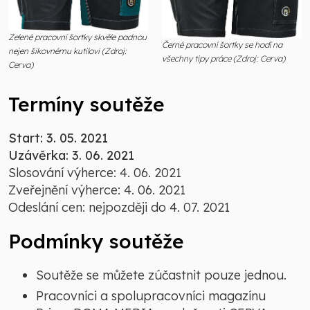
Zelené pracovní šortky skvěle padnou
Černé pracovní šortky se hodí na
nejen šikovnému kutilovi (Zdroj:
všechny tipy práce (Zdroj: Cerva)
Cerva)
Termíny soutěže
Start: 3. 05. 2021
Uzávěrka: 3. 06. 2021
Slosování výherce: 4. 06. 2021
Zveřejnění výherce: 4. 06. 2021
Odeslání cen: nejpozději do 4. 07. 2021
Podmínky soutěže
Soutěže se můžete zúčastnit pouze jednou.
Pracovníci a spolupracovníci magazínu