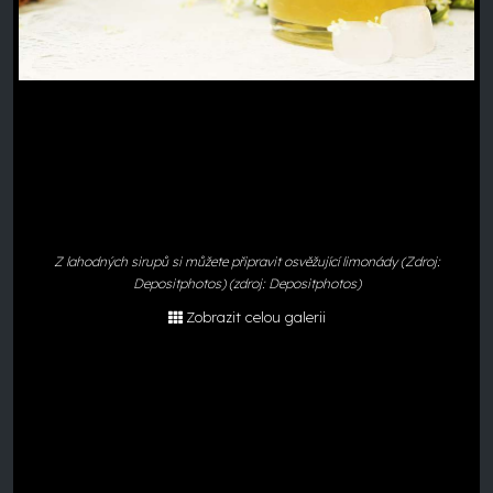
Z lahodných sirupů si můžete připravit osvěžující limonády (Zdroj:
Depositphotos) (zdroj: Depositphotos)
Zobrazit celou galerii