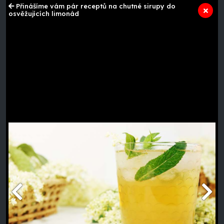
Přinášíme vám pár receptů na chutné sirupy do
osvěžujících limonád