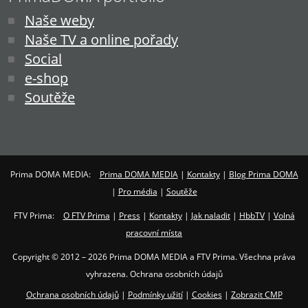
Naše weby
Naše TV a online pořady
Social
e-shop
Soutěže
Prima DOMA MEDIA:
Prima DOMA MEDIA
|
Kontakty
|
Blog Prima DOMA
|
Pro média
|
Soutěže
FTV Prima:
O FTV Prima
|
Press
|
Kontakty
|
Jak naladit
|
HbbTV
|
Volná
pracovní místa
Copyright © 2012 – 2026 Prima DOMA MEDIA a FTV Prima. Všechna práva
vyhrazena. Ochrana osobních údajů
Ochrana osobních údajů
|
Podmínky užití
|
Cookies
|
Zobrazit CMP