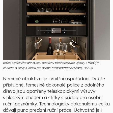
police z odolného dřeva jsou opatřeny teleskopickými výsuvy s hladkým
chodem a štítky s křídou pro osobní ruční poznámky (Zdroj: ASKO)
Neméně atraktivní je i vnitřní uspořádání. Dobře
přístupné, řemeslně dokonalé police z odolného
dřeva jsou opatřeny teleskopickými výsuvy
s hladkým chodem a štítky s křídou pro osobní
ruční poznámky. Technologicky dokonalému celku
dávají punc precizní ruční práce. Úchvatná je i