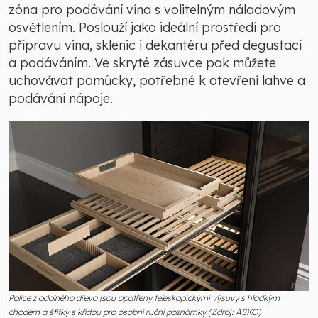
zóna pro podávání vína s volitelným náladovým
osvětlením. Poslouží jako ideální prostředí pro
přípravu vína, sklenic i dekantéru před degustací
a podáváním. Ve skryté zásuvce pak můžete
uchovávat pomůcky, potřebné k otevření lahve a
podávání nápoje.
Police z odolného dřeva jsou opatřeny teleskopickými výsuvy s hladkým
chodem a štítky s křídou pro osobní ruční poznámky (Zdroj: ASKO)