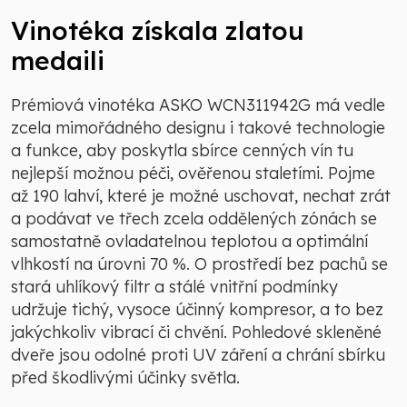
Vinotéka získala zlatou
medaili
Prémiová vinotéka ASKO WCN311942G má vedle
zcela mimořádného designu i takové technologie
a funkce, aby poskytla sbírce cenných vín tu
nejlepší možnou péči, ověřenou staletími. Pojme
až 190 lahví, které je možné uschovat, nechat zrát
a podávat ve třech zcela oddělených zónách se
samostatně ovladatelnou teplotou a optimální
vlhkostí na úrovni 70 %. O prostředí bez pachů se
stará uhlíkový filtr a stálé vnitřní podmínky
udržuje tichý, vysoce účinný kompresor, a to bez
jakýchkoliv vibrací či chvění. Pohledové skleněné
dveře jsou odolné proti UV záření a chrání sbírku
před škodlivými účinky světla.