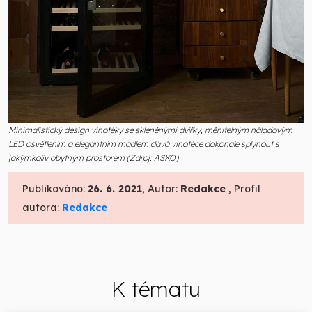
Minimalistický design vinotéky se skleněnými dvířky, měnitelným náladovým
LED osvětlením a elegantním madlem dává vinotéce dokonale splynout s
jakýmkoliv obytným prostorem (Zdroj: ASKO)
Publikováno:
26. 6. 2021
, Autor:
Redakce
, Profil
autora:
Redakce
K tématu