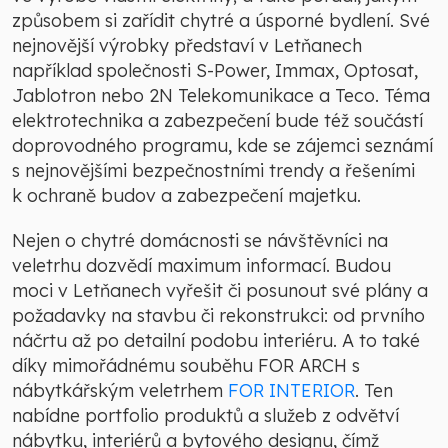
způsobem si zařídit chytré a úsporné bydlení. Své
nejnovější výrobky představí v Letňanech
například společnosti S-Power, Immax, Optosat,
Jablotron nebo 2N Telekomunikace a Teco. Téma
elektrotechnika a zabezpečení bude též součástí
doprovodného programu, kde se zájemci seznámí
s nejnovějšími bezpečnostními trendy a řešeními
k ochraně budov a zabezpečení majetku.
Nejen o chytré domácnosti se návštěvníci na
veletrhu dozvědí maximum informací. Budou
moci v Letňanech vyřešit či posunout své plány a
požadavky na stavbu či rekonstrukci: od prvního
náčrtu až po detailní podobu interiéru. A to také
díky mimořádnému souběhu FOR ARCH s
nábytkářským veletrhem
FOR INTERIOR
. Ten
nabídne portfolio produktů a služeb z odvětví
nábytku, interiérů a bytového designu, čímž