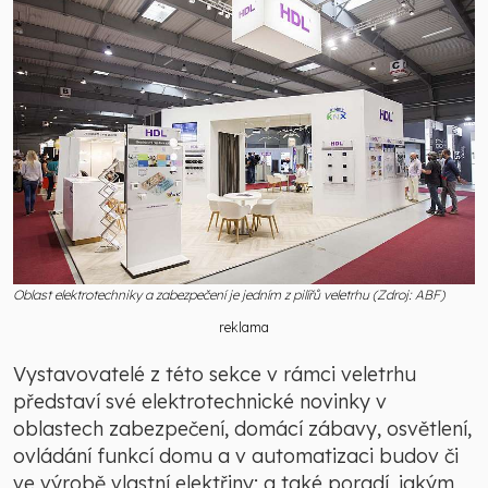
Oblast elektrotechniky a zabezpečení je jedním z pilířů veletrhu (Zdroj: ABF)
reklama
Vystavovatelé z této sekce v rámci veletrhu
představí své elektrotechnické novinky v
oblastech zabezpečení, domácí zábavy, osvětlení,
ovládání funkcí domu a v automatizaci budov či
ve výrobě vlastní elektřiny; a také poradí, jakým