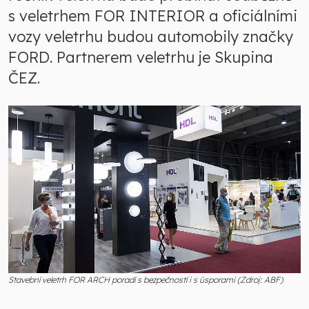
s veletrhem FOR INTERIOR a oficiálními
vozy veletrhu budou automobily značky
FORD. Partnerem veletrhu je Skupina
ČEZ.
Stavební veletrh FOR ARCH poradí s bezpečností i s úsporami (Zdroj: ABF)