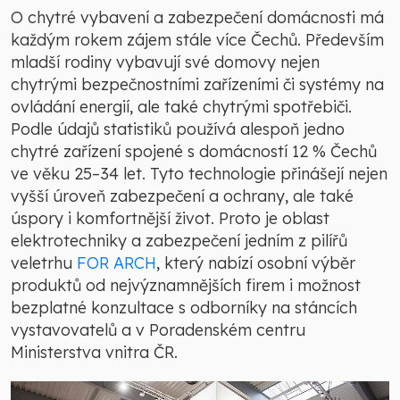
O chytré vybavení a zabezpečení domácnosti má
každým rokem zájem stále více Čechů. Především
mladší rodiny vybavují své domovy nejen
chytrými bezpečnostními zařízeními či systémy na
ovládání energií, ale také chytrými spotřebiči.
Podle údajů statistiků používá alespoň jedno
chytré zařízení spojené s domácností 12 % Čechů
ve věku 25–34 let. Tyto technologie přinášejí nejen
vyšší úroveň zabezpečení a ochrany, ale také
úspory i komfortnější život. Proto je oblast
elektrotechniky a zabezpečení jedním z pilířů
veletrhu
FOR ARCH
, který nabízí osobní výběr
produktů od nejvýznamnějších firem i možnost
bezplatné konzultace s odborníky na stáncích
vystavovatelů a v Poradenském centru
Ministerstva vnitra ČR.