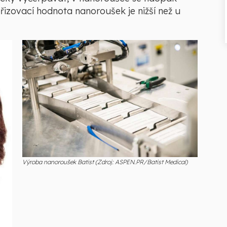
izovací hodnota nanoroušek je nižší než u
Výroba nanoroušek Batist (Zdroj: ASPEN.PR/Batist Medical)