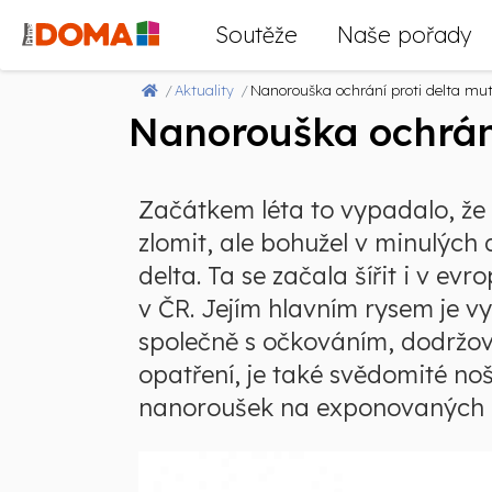
Soutěže
Naše pořady
Aktuality
Nanorouška ochrání proti delta muta
Nanorouška ochrání
Začátkem léta to vypadalo, že
zlomit, ale bohužel v minulých
delta. Ta se začala šířit i v e
v ČR. Jejím hlavním rysem je vy
společně s očkováním, dodržo
opatření, je také svědomité no
nanoroušek na exponovaných 