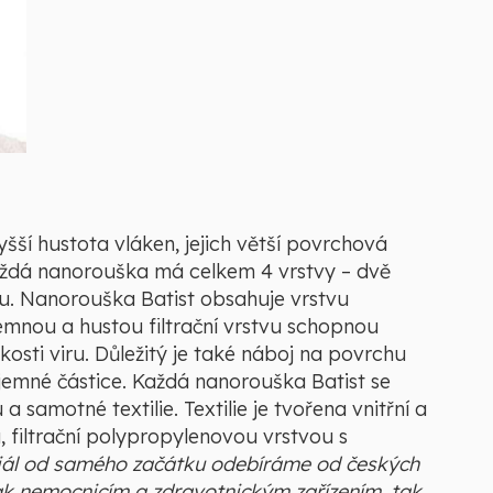
yšší hustota vláken, jejich větší povrchová
aždá nanorouška má celkem 4 vrstvy – dvě
tvu. Nanorouška Batist obsahuje vrstvu
emnou a hustou filtrační vrstvu schopnou
kosti viru. Důležitý je také náboj na povrchu
i jemné částice. Každá nanorouška Batist se
samotné textilie. Textilie je tvořena vnitřní a
, filtrační polypropylenovou vrstvou s
iál od samého začátku odebíráme od českých
 nemocnicím a zdravotnickým zařízením, tak