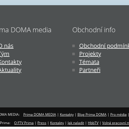
ima DOMA media
Obchodní info
O nás
Obchodní podmín
Tým
Projekty
Kontakty
Témata
Aktuality
Partneři
OMA MEDIA:
Prima DOMA MEDIA
|
Kontakty
|
Blog Prima DOMA
|
Pro média
 Prima:
O FTV Prima
|
Press
|
Kontakty
|
Jak naladit
|
HbbTV
|
Volná pracovní m