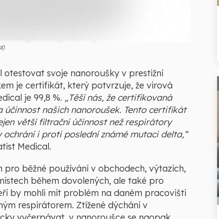
l)
l otestovat svoje nanoroušky v prestižní
m je certifikát, který potvrzuje, že virová
dical je 99,8 %.
„Těší nás, že certifikovaná
 účinnost našich nanoroušek. Tento certifikát
en větší filtrační účinnost než respirátory
ochrání i proti poslední známé mutaci delta,“
atist Medical.
 pro běžné používání v obchodech, výtazích,
ístech během dovolených, ale také pro
ří by mohli mít problém na daném pracovišti
ým respirátorem. Ztížené dýchání v
zicky vyčerpávat, v nanoroušce se naopak