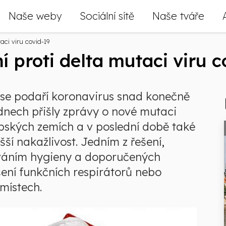
Naše weby
Sociální sítě
Naše tváře
ci viru covid-19
 proti delta mutaci viru c
 se podaří koronavirus snad konečně
 dnech přišly zprávy o nové mutaci
vropských zemích a v poslední době také
šší nakažlivost. Jedním z řešení,
váním hygieny a doporučených
šení funkčních respirátorů nebo
místech.