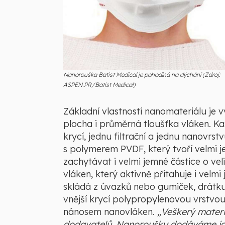
Nanorouška Batist Medical je pohodlná na dýchání (Zdroj:
ASPEN.PR/Batist Medical)
Základní vlastností nanomateriálu je v
plocha i průměrná tloušťka vláken. K
krycí, jednu filtrační a jednu nanovrs
s polymerem PVDF, který tvoří velmi j
zachytávat i velmi jemné částice o veli
vláken, který aktivně přitahuje i velm
skládá z úvazků nebo gumiček, drátku a 
vnější krycí polypropylenovou vrstvou
nánosem nanovláken.
„Veškerý mater
dodavatelů. Nanoroušky dodáváme jak