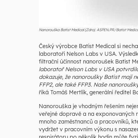
Nanorouška Batist Medical (Zdroj: ASPEN.PR/Batist Medica
Český výrobce Batist Medical si necha
laboratoři Nelson Labs v USA. Výsledke
filtrační účinnost nanoroušek Batist Me
laboratoř Nelson Labs v USA potvrdila
dokazuje, že nanoroušky Batist mají nej
FFP2, ale také FFP3. Naše nanoroušky 
říká Tomáš Mertlík, generální ředitel B
Nanorouška je vhodným řešením nejen
veřejné dopravě a na exponovaných m
mnoho zaměstnanců a pracovníků, kte
vydržet v pracovním výkonu s nasazen
respirátoru po několik hodin může fy