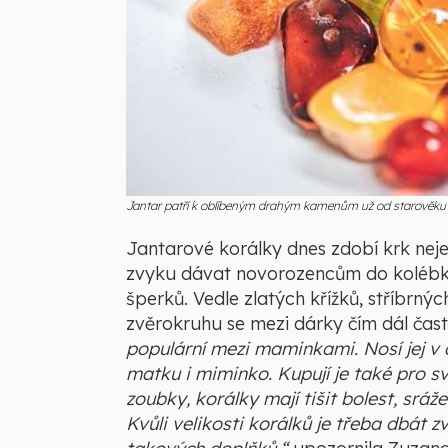
Jantar patří k oblíbeným drahým kamenům už od starověku (
Jantarové korálky dnes zdobí krk nej
zvyku dávat novorozencům do kolébky
šperků. Vedle zlatých křížků, stříbrn
zvěrokruhu se mezi dárky čím dál častě
populární mezi maminkami. Nosí jej v do
matku i miminko. Kupují je také pro s
zoubky, korálky mají tišit bolest, sráže
Kvůli velikosti korálků je třeba dbát 