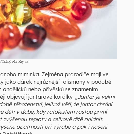
Zdroj: Korálky.cz)
ednoho miminka. Zejména prarodiče mají ve
 jako dárek nejrůznější talismany v podobě
ých andělíčků nebo přívěsků se znamením
ji objevují jantarové korálky.
„Jantar je velmi
bě těhotenství, jelikož věří, že jantar chrání
vé děti v době, kdy ratolestem rostou první
t zvýšenou teplotu a celkově dítě zklidnit.
zvýšené opatrnosti při výrobě a pak i nošení