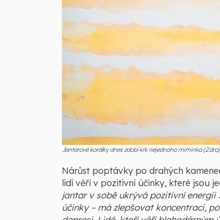
Jantarové korálky dnes zdobí krk nejednoho miminka (Zdroj:
Nárůst poptávky po drahých kamenech 
lidí věří v pozitivní účinky, které js
jantar v sobě ukrývá pozitivní energii
účinky – má zlepšovat koncentraci, po
depresi. Lidé, kteří věří blahodárným ú