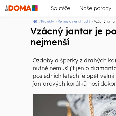
Soutěže
Naše pořady
Projekty
Řemeslo nenahradíš
Vzácný jantar
Vzácný jantar je p
nejmenší
Ozdoby a šperky z drahých kam
nutně nemusí jít jen o diamant
posledních letech je opět velmi
jantarových korálků nosí dokon