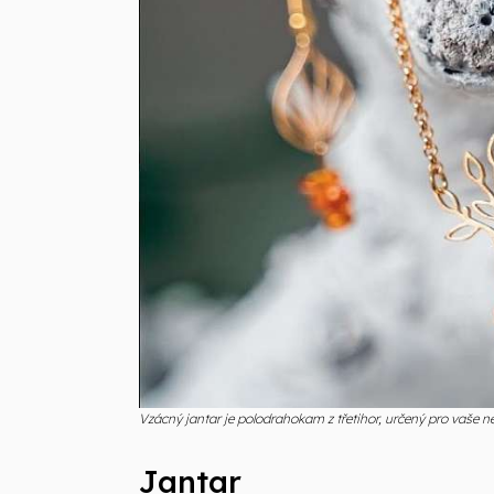
Vzácný jantar je polodrahokam z třetihor, určený pro vaše ne
Jantar