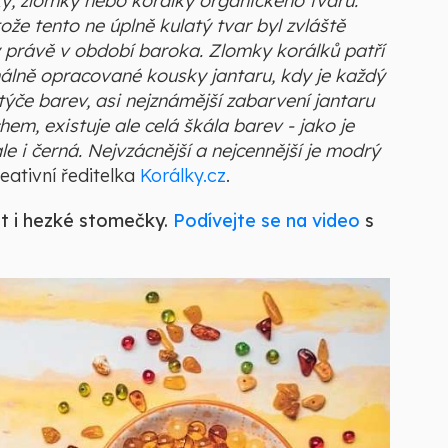
lky, zlomky nebo korálky organického tvaru.
ože tento ne úplně kulatý tvar byl zvláště
 právě v období baroka. Zlomky korálků patří
álně opracované kousky jantaru, kdy je každý
týče barev, asi nejznámější zabarvení jantaru
, existuje ale celá škála barev - jako je
e i černá. Nejvzácnější a nejcennější je modrý
ativní ředitelka
Korálky.cz
.
it i hezké stomečky.
Podívejte se na video
s