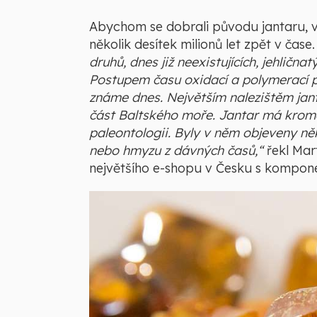
Abychom se dobrali původu jantaru, v
několik desítek milionů let zpět v čase.
druhů, dnes již neexistujících, jehličnat
Postupem času oxidací a polymerací pr
známe dnes. Největším nalezištěm janta
část Baltského moře. Jantar má kromě
paleontologii. Byly v něm objeveny ně
nebo hmyzu z dávných časů,“
řekl Mart
největšího e-shopu v Česku s kompon