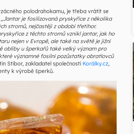
zácného polodrahokamu, je třeba vrátit se
„Jantar je fosilizovaná pryskyřice z několika
ých stromů, nejčastěji z období třetihor.
yskyřice z těchto stromů vznikl jantar, jak ho
ru nejen v Evropě, ale také na světě je jižní
 obliby u šperkařů také velký význam pro
které významné fosilní pozůstatky obratlovců
in Stibor, zakladatel společnosti
Korálky.cz
,
enty k výrobě šperků.