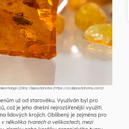
leontologii (Zdroj: Depositphotos (https://cz.depositphotos.com))
enům už od starověku. Využíván byl pro
 což je jeho dnešní nejrozšířenější využití.
na lidových krojích. Oblíbený je zejména pro
v několika tvarech a velikostech, mezi