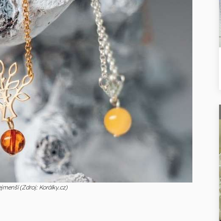
jmenší (Zdroj: Korálky.cz)