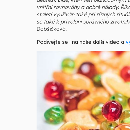
vnitřní rovnováhy a dobré nálady. Říká 
staletí využíván také při různých rituá
se také k přivolání správného životníh
Dobšíčková.
Podívejte se i na naše další video a
v