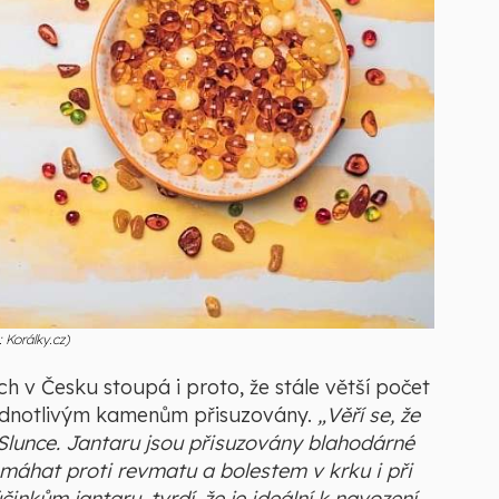
 Korálky.cz)
v Česku stoupá i proto, že stále větší počet
ou jednotlivým kamenům přisuzovány.
„Věří se, že
 Slunce. Jantaru jsou přisuzovány blahodárné
máhat proti revmatu a bolestem v krku i při
činkům jantaru, tvrdí, že je ideální k navození