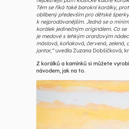
nejběžnější patří klasické kulaté korá
Těm se říká také barokní korálky, prot
oblíbený především pro dětské šperky
k nejprodávanějším. Jedná se o minim
korálek jedinečným originálem. Co se 
je medové s lehkým oranžovým nádechem
máslová, koňaková, červená, zelená, al
jantar,“
uvedla Zuzana Dobšíčková, kre
Z korálků a kamínků si můžete vyrob
návodem, jak na to.