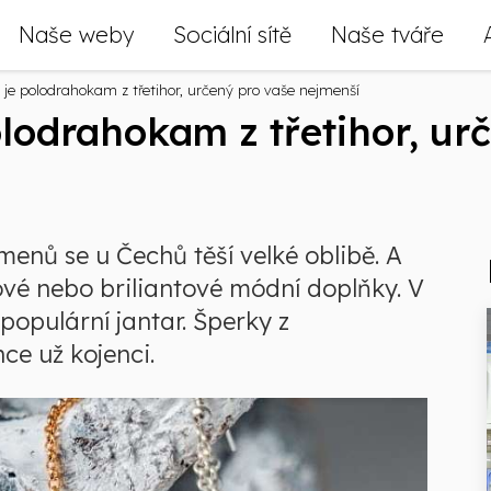
Naše weby
Sociální sítě
Naše tváře
 je polodrahokam z třetihor, určený pro vaše nejmenší
olodrahokam z třetihor, ur
enů se u Čechů těší velké oblibě. A
ové nebo briliantové módní doplňky. V
 populární jantar. Šperky z
ce už kojenci.