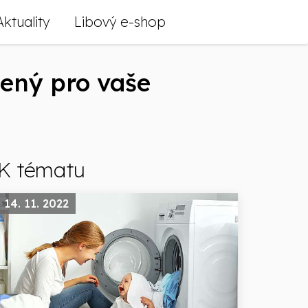
Aktuality
Libový e-shop
čený pro vaše
K tématu
14. 11. 2022