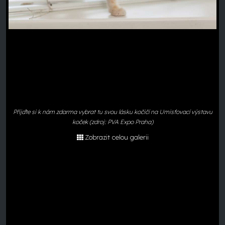
Přijďte si k nám zdarma vybrat tu svou lásku kočičí na Umisťovací výstavu
koček (zdroj: PVA Expo Praha)
Zobrazit celou galerii