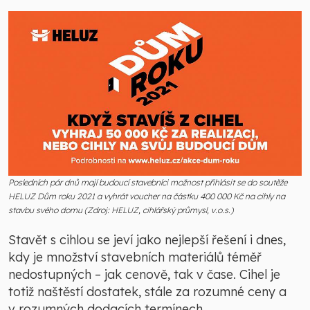
Posledních pár dnů mají budoucí stavebníci možnost přihlásit se do soutěže
HELUZ Dům roku 2021 a vyhrát voucher na částku 400 000 Kč na cihly na
stavbu svého domu (Zdroj: HELUZ, cihlářský průmysl, v.o.s.)
Stavět s cihlou se jeví jako nejlepší řešení i dnes,
kdy je množství stavebních materiálů téměř
nedostupných – jak cenově, tak v čase. Cihel je
totiž naštěstí dostatek, stále za rozumné ceny a
v rozumných dodacích termínech.