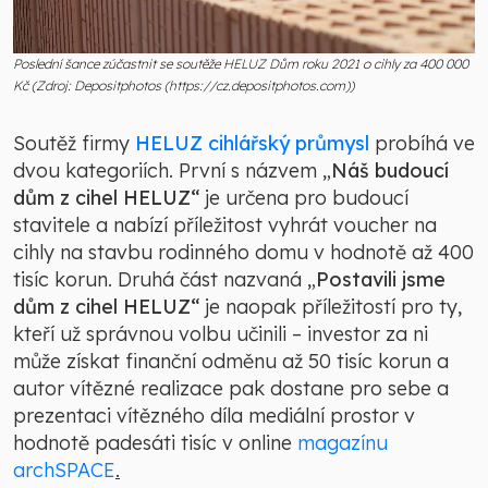
Poslední šance zúčastnit se soutěže HELUZ Dům roku 2021 o cihly za 400 000
Kč (Zdroj: Depositphotos (https://cz.depositphotos.com))
Soutěž firmy
HELUZ cihlářský průmysl
probíhá ve
dvou kategoriích. První s názvem „
Náš budoucí
dům z cihel HELUZ“
je určena pro budoucí
stavitele a nabízí příležitost vyhrát voucher na
cihly na stavbu rodinného domu v hodnotě až 400
tisíc korun. Druhá část nazvaná „
Postavili jsme
dům z cihel HELUZ“
je naopak příležitostí pro ty,
kteří už správnou volbu učinili – investor za ni
může získat finanční odměnu až 50 tisíc korun a
autor vítězné realizace pak dostane pro sebe a
prezentaci vítězného díla mediální prostor v
hodnotě padesáti tisíc v online
magazínu
archSPACE
.