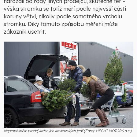
narozdíl od řady jiných prodejců, skutečně fér –
výška stromku se totiž měří podle nejvyšší části
koruny větví, nikoliv podle samotného vrcholu
stromku. Díky tomuto způsobu měření může
zákazník ušetřit.
Nepropásněte prodej krásných kavkazských jedlí (Zdroj: HECHT MOTORS a.s.)