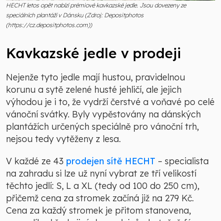
HECHT letos opět nabízí prémiové kavkazské jedle. Jsou dovezeny ze
speciálních plantáží v Dánsku (Zdroj: Depositphotos
(https://cz.depositphotos.com))
Kavkazské jedle v prodeji
Nejenže tyto jedle mají hustou, pravidelnou
korunu a sytě zelené husté jehličí, ale jejich
výhodou je i to, že vydrží čerstvé a voňavé po celé
vánoční svátky. Byly vypěstovány na dánských
plantážích určených speciálně pro vánoční trh,
nejsou tedy vytěženy z lesa.
V každé ze 43
prodejen sítě HECHT
– specialista
na zahradu si lze už nyní vybrat ze tří velikostí
těchto jedlí: S, L a XL (tedy od 100 do 250 cm),
přičemž cena za stromek začíná již na 279 Kč.
Cena za každý stromek je přitom stanovena,