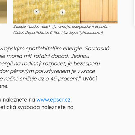
Zateplení budov vede k významným energetickým úsporám
(Zdroj: Depositphotos (https://cz.depositphotos.com))
m evropským spotřebitelům energie. Současná
le mohla mít fatální dopad. Jednou
energií na rodinný rozpočet, je bezesporu
budov pěnovým polystyrenem je vysoce
ie ročně snižuje až o 45 procent
,“ uvádí
ene.
u naleznete na
www.epscr.cz
.
getická svoboda naleznete na