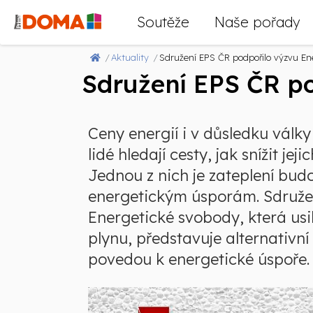
Soutěže
Naše pořady
Aktuality
Sdružení EPS ČR podpořilo výzvu E
Sdružení EPS ČR p
Ceny energií i v důsledku války
lidé hledají cesty, jak snížit je
Jednou z nich je zateplení bu
energetickým úsporám. Sdružení
Energetické svobody, která usi
plynu, představuje alternativní
povedou k energetické úspoře.