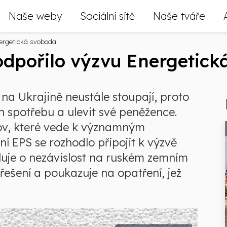
Naše weby
Sociální sítě
Naše tváře
nergetická svoboda
odpořilo výzvu Energetick
 na Ukrajině neustále stoupají, proto
jich spotřebu a ulevit své peněžence.
dov, které vede k významným
 EPS se rozhodlo připojit k výzvě
luje o nezávislost na ruském zemním
 řešení a poukazuje na opatření, jež