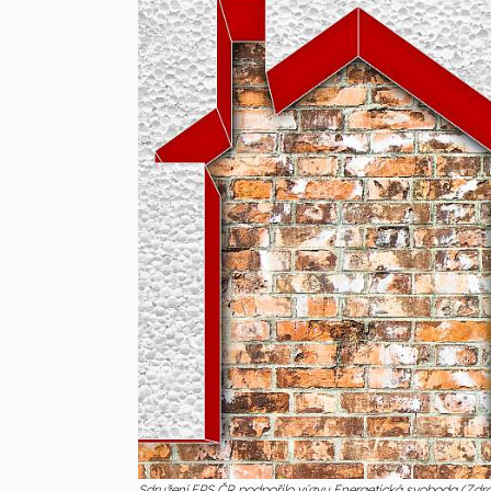
Sdružení EPS ČR podpořilo výzvu Energetická svoboda (Zdro