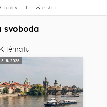
Aktuality
Libový e-shop
á svoboda
K tématu
5. 8. 2026