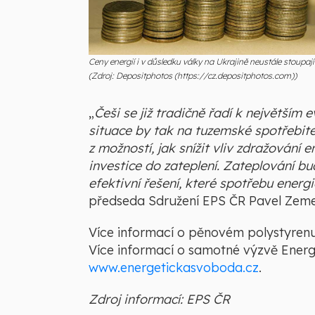
Ceny energií i v důsledku války na Ukrajině neustále stoupají
(Zdroj: Depositphotos (https://cz.depositphotos.com))
„
Češi se již tradičně řadí k největší
situace by tak na tuzemské spotřebite
z možností, jak snížit vliv zdražování 
investice do zateplení. Zateplování 
efektivní řešení, které spotřebu energ
předseda Sdružení EPS ČR Pavel Zem
Více informací o pěnovém polystyren
Více informací o samotné výzvě Ener
www.energetickasvoboda.cz
.
Zdroj informací: EPS ČR