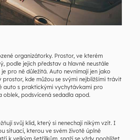
zené organizátorky. Prostor, ve kterém
ý, podle jejich představ a hlavně neustále
 je pro ně důležitá. Auto nevnímají jen jako
prostor, kde můžou se svými nejbližšími trávit
né auto s praktickými vychytávkami pro
a oblek, podsvícená sedadla apod.
jí svůj klid, který si nenechají nikým vzít. I
ou situací, kterou ve svém životě úplně
tří k velkým šetřílkům, snaží se vždy poohlížet