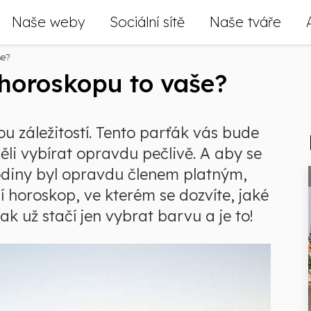
Naše weby
Sociální sítě
Naše tváře
še?
 horoskopu to vaše?
 záležitostí. Tento parťák vás bude
ěli vybírat opravdu pečlivě. A aby se
rodiny byl opravdu členem platným,
ní horoskop, ve kterém se dozvíte, jaké
ak už stačí jen vybrat barvu a je to!