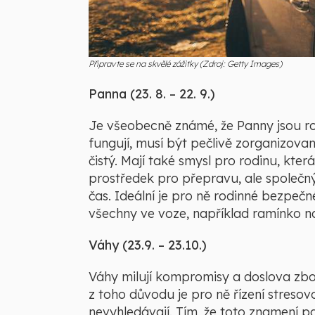
Připravte se na skvělé zážitky (Zdroj: Getty Images)
Panna (23. 8. – 22. 9.)
Je všeobecně známé, že Panny jsou ro
fungují, musí být pečlivě zorganizovan
čistý. Mají také smysl pro rodinu, která
prostředek pro přepravu, ale společný 
čas. Ideální je pro ně rodinné bezpeč
všechny ve voze, například ramínko n
Váhy (23.9. – 23.10.)
Váhy milují kompromisy a doslova zbožňu
z toho důvodu je pro ně řízení stresov
nevyhledávají. Tím, že toto znamení pa