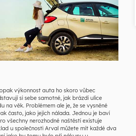
, naopak výkonnost auta ho skoro vůbec
dstavují si sebe samotné, jak brázdí ulice
u na věk. Problémem ale je, že se vysněné
ak často, jako jejich nálada. Jednou je baví
Pro všechny nerozhodné naštěstí existuje
klad u společnosti Arval můžete mít každé dva
ání jako by tomu bylo při nákupu u