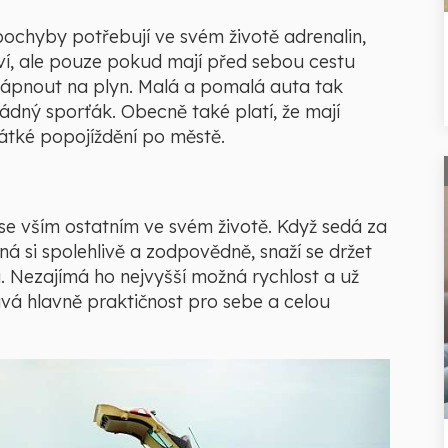
ochyby potřebují ve svém životě adrenalin,
baví, ale pouze pokud mají před sebou cestu
ápnout na plyn. Malá a pomalá auta tak
řádný sporťák. Obecně také platí, že mají
krátké popojíždění po městě.
 se vším ostatním ve svém životě. Když sedá za
ná si spolehlivě a zodpovědně, snaží se držet
. Nezajímá ho nejvyšší možná rychlost a už
á hlavně praktičnost pro sebe a celou