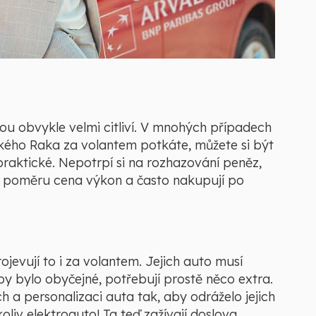
jsou obvykle velmi citliví. V mnohých případech
jakého Raka za volantem potkáte, můžete si být
 praktické. Nepotrpí si na rozhazování peněz,
í v poměru cena výkon a často nakupují po
rojevují to i za volantem. Jejich auto musí
aby bylo obyčejné, potřebují prostě něco extra.
h a personalizaci auta tak, aby odráželo jejich
liv elektroauto! Ta teď zažívají doslova