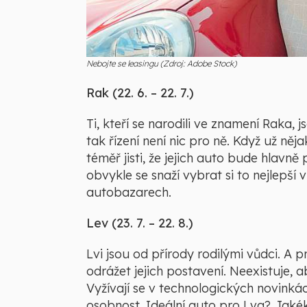
Nebojte se leasingu (Zdroj: Adobe Stock)
Rak (22. 6. – 22. 7.)
Ti, kteří se narodili ve znamení Raka, 
tak řízení není nic pro ně. Když už ně
téměř jisti, že jejich auto bude hlavně
obvykle se snaží vybrat si to nejlepš
autobazarech.
Lev (23. 7. – 22. 8.)
Lvi jsou od přírody rodilými vůdci. A p
odrážet jejich postavení. Neexistuje, 
Vyžívají se v technologických novinkác
osobnost. Ideální auto pro Lva? Jakéko