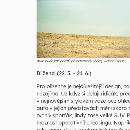
Auto bude váš parťák do nepohody (Zdroj: Adobe Stock)
Blíženci (22. 5. – 21. 6.)
Pro blížence je nejdůležitější design
nezajímá. Už když si dělají řidičák, pře
v nejnovějším stylovém voze bez ohled
auto v jejich představách mění skoro t
rychlý sporťák, jindy zase velké SUV. 
možnost operativního leasingu. Napří
roky nový vůz, a to okamžitě bez ček