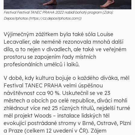
Festival Festival TANEC PRAHA 2022 nabídl bohatý program (Zdroj:
Depositphotos (https://cz.depositphotos.com))
Výjimečným zážitkem byla také sóla Louise
Lecavalier, ale neméně rezonovala mnohá další
díla, a to nejen v divadlech, ale také ve veřejném
prostoru se zapojením řady místních
profesionálních umělců i laiků.
V době, kdy kultura bojuje o každého diváka, měl
Festival TANEC PRAHA velmi úspěšnou
návštěvnost cca 90 %. Uskutečnil se ve 23
městech a obcích po celé republice, diváci mohli
zhlédnout více než 25 různých titulů, nejdelší turné
měl projekt Woods – instalace lidských těl
evokující postrádané stromy v Brně, Ostravě, Plzni
a Praze (celkem 12 uvedení v ČR). Zájem