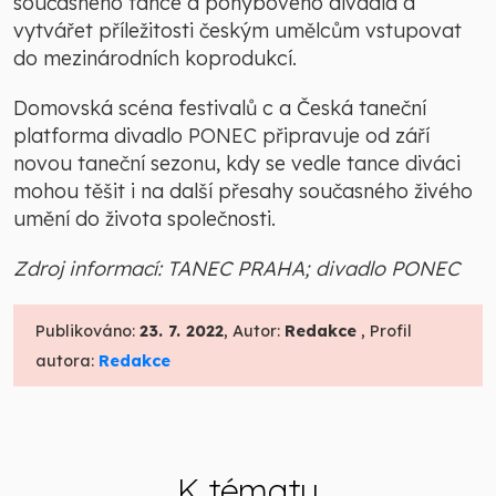
současného tance a pohybového divadla a
vytvářet příležitosti českým umělcům vstupovat
do mezinárodních koprodukcí.
Domovská scéna festivalů c a Česká taneční
platforma divadlo PONEC připravuje od září
novou taneční sezonu, kdy se vedle tance diváci
mohou těšit i na další přesahy současného živého
umění do života společnosti.
Zdroj informací: TANEC PRAHA; divadlo PONEC
Publikováno:
23. 7. 2022
, Autor:
Redakce
, Profil
autora:
Redakce
K tématu