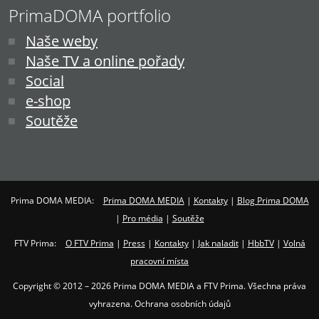
PrimaDOMA portfolio
Naše weby
Naše TV a online pořady
Social
e-shop
Soutěže
Prima DOMA MEDIA:
Prima DOMA MEDIA
|
Kontakty
|
Blog Prima DOMA
|
Pro média
|
Soutěže
FTV Prima:
O FTV Prima
|
Press
|
Kontakty
|
Jak naladit
|
HbbTV
|
Volná
pracovní místa
Copyright © 2012 – 2026 Prima DOMA MEDIA a FTV Prima. Všechna práva
vyhrazena. Ochrana osobních údajů