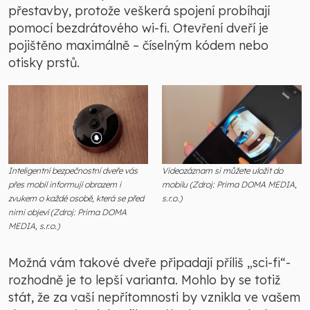
přestavby, protože veškerá spojení probíhají
pomocí bezdrátového wi-fi. Otevření dveří je
pojištěno maximálně – číselným kódem nebo
otisky prstů.
Inteligentní bezpečnostní dveře vás
Videozáznam si můžete uložit do
přes mobil informují obrazem i
mobilu (Zdroj: Prima DOMA MEDIA,
zvukem o každé osobě, která se před
s.r.o.)
nimi objeví (Zdroj: Prima DOMA
MEDIA, s.r.o.)
Možná vám takové dveře připadají příliš „sci-fi“-
rozhodně je to lepší varianta. Mohlo by se totiž
stát, že za vaší nepřítomnosti by vznikla ve vašem