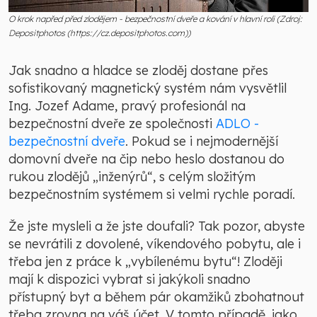
O krok napřed před zlodějem - bezpečnostní dveře a kování v hlavní roli (Zdroj:
Depositphotos (https://cz.depositphotos.com))
Jak snadno a hladce se zloděj dostane přes
sofistikovaný magnetický systém nám vysvětlil
Ing. Jozef Adame, pravý profesionál na
bezpečnostní dveře ze společnosti
ADLO -
bezpečnostní dveře
. Pokud se i nejmodernější
domovní dveře na čip nebo heslo dostanou do
rukou zlodějů „inženýrů“, s celým složitým
bezpečnostním systémem si velmi rychle poradí.
Že jste mysleli a že jste doufali? Tak pozor, abyste
se nevrátili z dovolené, víkendového pobytu, ale i
třeba jen z práce k „vybílenému bytu“! Zloději
mají k dispozici vybrat si jakýkoli snadno
přístupný byt a během pár okamžiků zbohatnout
třeba zrovna na váš účet. V tomto případě, jako