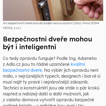
Ani bezpečnostní dveře bohužel zloděje nemusí zastavit (Zdroj: Prima DOMA
MEDIA, s.r.o.)
Bezpečnostní dveře mohou
být i inteligentní
Co tedy opravdu funguje? Podle Ing. Adameho
z Adlo.cz jsou to řádně uzamčené
kvalitní
bezpečnostní dveře
. Na výběr jich opravdu není
málo, v nejrůznějších typech, designech i barvě si
musí najít ty pravé i nejnáročnější zákazník.
Technici a konstruktéři jsou ale stále o pár kroků
napřed a nabízejí další a další možnosti, jak
z vašeho domova vytvořit opravdu bezpečné
rodinné hnízdo – v nabídce jsou nyní i tzv.