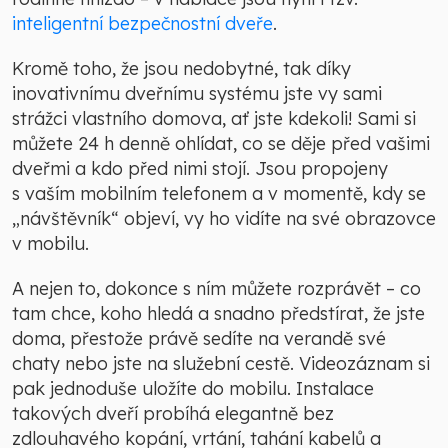
inteligentní bezpečnostní dveře
.
Kromě toho, že jsou nedobytné, tak díky
inovativnímu dveřnímu systému jste vy sami
strážci vlastního domova, ať jste kdekoli! Sami si
můžete 24 h denně ohlídat, co se děje před vašimi
dveřmi a kdo před nimi stojí. Jsou propojeny
s vaším mobilním telefonem a v momentě, kdy se
„návštěvník“ objeví, vy ho vidíte na své obrazovce
v mobilu.
A nejen to, dokonce s ním můžete rozprávět – co
tam chce, koho hledá a snadno předstírat, že jste
doma, přestože právě sedíte na verandě své
chaty nebo jste na služební cestě. Videozáznam si
pak jednoduše uložíte do mobilu. Instalace
takových dveří probíhá elegantně bez
zdlouhavého kopání, vrtání, tahání kabelů a