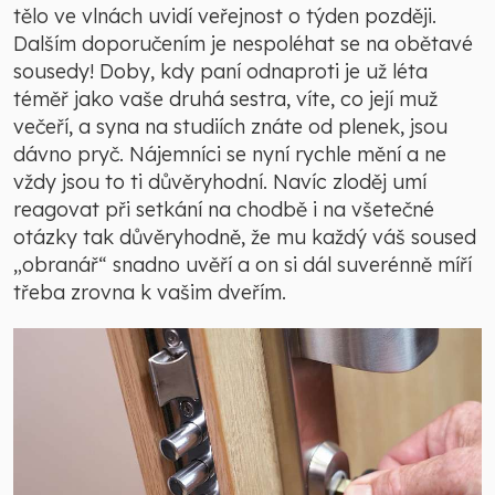
tělo ve vlnách uvidí veřejnost o týden později.
Dalším doporučením je nespoléhat se na obětavé
sousedy! Doby, kdy paní odnaproti je už léta
téměř jako vaše druhá sestra, víte, co její muž
večeří, a syna na studiích znáte od plenek, jsou
dávno pryč. Nájemníci se nyní rychle mění a ne
vždy jsou to ti důvěryhodní. Navíc zloděj umí
reagovat při setkání na chodbě i na všetečné
otázky tak důvěryhodně, že mu každý váš soused
„obranář“ snadno uvěří a on si dál suverénně míří
třeba zrovna k vašim dveřím.