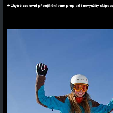
Chytré cestovní připojištění vám proplatí i nevyužitý skipass