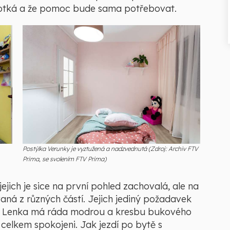
tě potká a že pomoc bude sama potřebovat.
Postýlka Verunky je vyztužená a nadzvednutá (Zdroj: Archiv FTV
Prima, se svolením FTV Prima)
ejich je sice na první pohled zachovalá, ale na
aná z různých částí. Jejich jediný požadavek
rvu. Lenka má ráda modrou a kresbu bukového
celkem spokojeni. Jak jezdí po bytě s