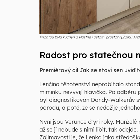
Prioritou byla kuchyň a vlastně i ostatní prostory (Zdroj: A
Radost pro statečnou
Premiérový díl Jak se staví sen uvidí
Lenčino těhotenství neprobíhalo standar
miminku nevyvíjí hlavička. Po odběru 
byl diagnostikován Dandy-Walkerův sy
porodu, a poté, že se nedožije jednoho
Nyní jsou Verunce čtyři roky. Manželé n
až se jí nebude s nimi líbit, tak odej
Zajímavostí je, že Lenka jako středošk