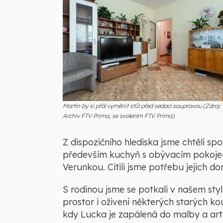
Martin by si přál vyměnit stůl před sedací soupravou (Zdroj:
Archiv FTV Prima, se svolením FTV Prima)
Z dispozičního hlediska jsme chtěli sp
především kuchyň s obývacím pokojem
Verunkou. Cítili jsme potřebu jejich do
S rodinou jsme se potkali v našem sty
prostor i oživení některých starých k
kdy Lucka je zapálená do malby a arto