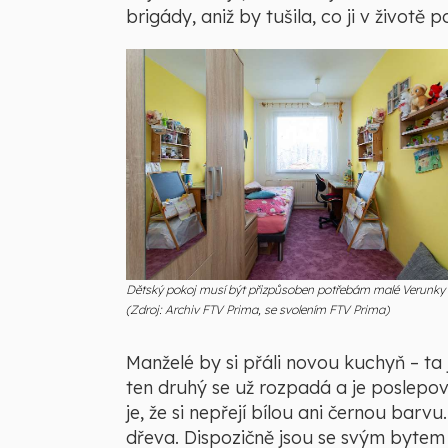
brigády, aniž by tušila, co ji v živo
Dětský pokoj musí být přizpůsoben potřebám malé Verunky
(Zdroj: Archiv FTV Prima, se svolením FTV Prima)
Manželé by si přáli novou kuchyň – ta j
ten druhý se už rozpadá a je poslepov
je, že si nepřejí bílou ani černou ba
dřeva. Dispozičně jsou se svým bytem 