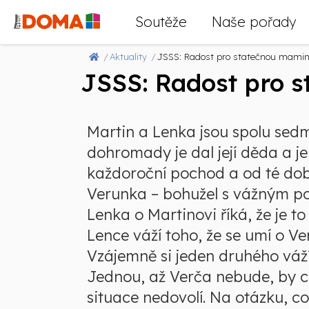
Soutěže
Naše pořady
Aktuality
JSSS: Radost pro statečnou mami
JSSS: Radost pro 
Martin a Lenka jsou spolu sedm l
dohromady je dal její děda a je
každoroční pochod a od té doby
Verunka – bohužel s vážným po
Lenka o Martinovi říká, že je to
Lence váží toho, že se umí o Ver
Vzájemně si jeden druhého váží 
Jednou, až Verča nebude, by cht
situace nedovolí. Na otázku, c