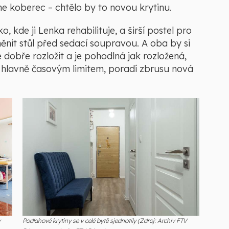
ne koberec – chtělo by to novou krytinu.
o, kde ji Lenka rehabilituje, a širší postel pro
měnit stůl před sedací soupravou. A oba by si
 dobře rozložit a je pohodlná jak rozložená,
 a hlavně časovým limitem, poradí zbrusu nová
v
Podlahové krytiny se v celé bytě sjednotily (Zdroj: Archiv FTV