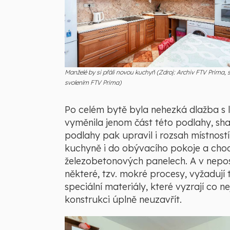
Manželé by si přáli novou kuchyň (Zdroj: Archiv FTV Prima, 
svolením FTV Prima)
Po celém bytě byla nehezká dlažba s 
vyměnila jenom část této podlahy, sh
podlahy pak upravil i rozsah místností
kuchyně i do obývacího pokoje a chod
železobetonových panelech. A v nepos
některé, tzv. mokré procesy, vyžadují 
speciální materiály, které vyzrají co n
konstrukci úplně neuzavřít.