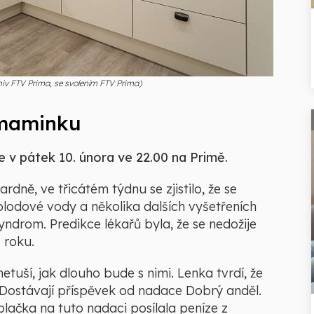
rchiv FTV Prima, se svolením FTV Prima)
 maminku
te v pátek 10. února ve 22.00 na Primě.
dně, ve třicátém týdnu se zjistilo, že se
plodové vody a několika dalších vyšetřeních
ndrom. Predikce lékařů byla, že se nedožije
 roku.
etuší, jak dlouho bude s nimi. Lenka tvrdí, že
de. Dostávají příspěvek od nadace Dobrý anděl.
olačka na tuto nadaci posílala peníze z