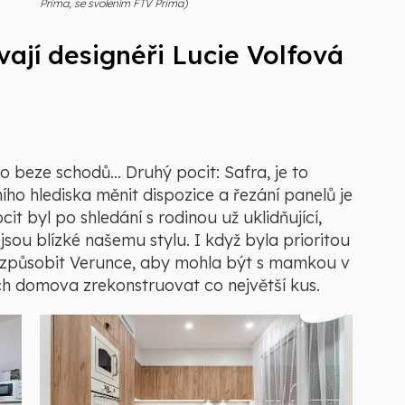
Prima, se svolením FTV Prima)
vají designéři Lucie Volfová
tro beze schodů… Druhý pocit: Safra, je to
ího hlediska měnit dispozice a řezání panelů je
it byl po shledání s rodinou už uklidňující,
jsou blízké našemu stylu. I když byla prioritou
řizpůsobit Verunce, aby mohla být s mamkou v
ch domova zrekonstruovat co největší kus.