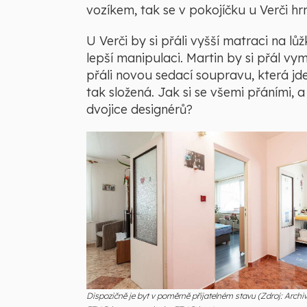
vozíkem, tak se v pokojíčku u Verči hr
U Verči by si přáli vyšší matraci na lůžk
lepší manipulaci. Martin by si přál vy
přáli novou sedací soupravu, která jde
tak složená. Jak si se všemi přáními,
dvojice designérů?
Dispozičně je byt v poměrně přijatelném stavu (Zdroj: Archi