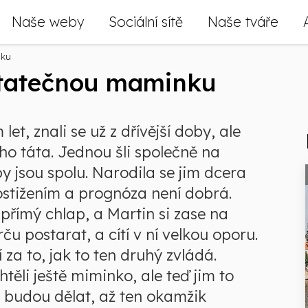
Naše weby
Sociální sítě
Naše tváře
nku
statečnou maminku
et, znali se už z dřívější doby, ale
ho táta. Jednou šli společně na
 jsou spolu. Narodila se jim dcera
stižením a prognóza není dobrá.
 přímý chlap, a Martin si zase na
ču postarat, a cítí v ní velkou oporu.
za to, jak to ten druhý zvládá.
ěli ještě miminko, ale teď jim to
o budou dělat, až ten okamžik