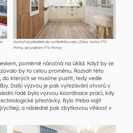
se
Kuchyň se převlékla do rustikálního stylu (Zdroj: Archiv FTV
Prima, se svolením FTV Prima)
leskem, poměrně náročná na úklid. Když by se
azovalo by to celou proměnu. Rozsah této
, do kterých se musíme pustit, tedy vedle
by. Další výzvou je pak vyřezávání otvorů v
lední řadě byla výzvou koordinace prací, kdy
technologické přestávky. Bylo třeba najít
ejrychleji, a následně pak zbytkovou vlhkost v