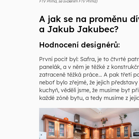
FTV Prima, se svolením FTV Prima)
A jak se na proměnu dí
a Jakub Jakubec?
Hodnocení designérů:
První pocit byl: Safra, je to čtvrté pa
panelák, a v něm je těžké z konstrukčn
zatraceně těžká práce… A pak třetí poc
neboť bylo zřejmé, že jejich představy 
kuchyň, věděli jsme, že musíme byt p
každé zóně bytu, a tedy musíme z jeji