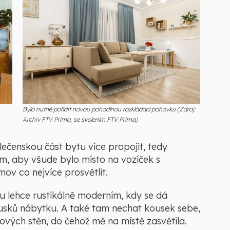
Bylo nutné pořídit novou pohodlnou rozkládací pohovku (Zdroj:
Archiv FTV Prima, se svolením FTV Prima)
olečenskou část bytu více propojit, tedy
, aby všude bylo místo na vozíček s
mov co nejvíce prosvětlit.
lu lehce rustikálně moderním, kdy se dá
ousků nábytku. A také tam nechat kousek sebe,
vých stěn, do čehož mě na místě zasvětila.