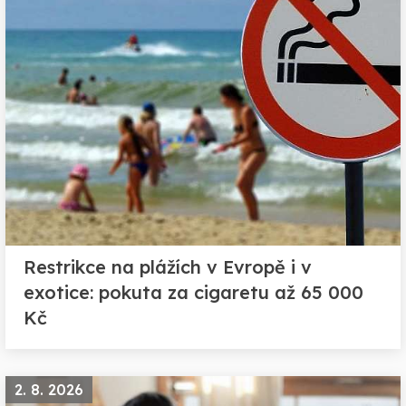
Restrikce na plážích v Evropě i v
exotice: pokuta za cigaretu až 65 000
Kč
2. 8. 2026