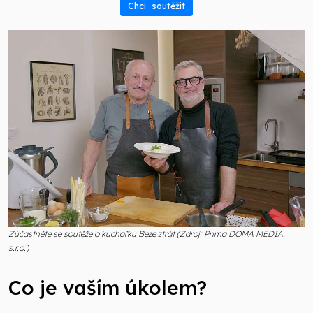
Chci soutěžit
Zúčastněte se soutěže o kuchařku Beze ztrát (Zdroj: Prima DOMA MEDIA,
s.r.o.)
Co je vaším úkolem?