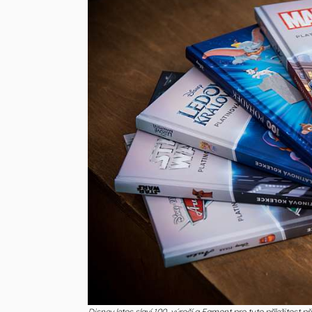
Disney letos slaví 100. výročí a Egmont pro tuto příležitost 