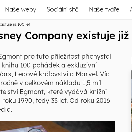
Naše weby
Sociální sítě
Naše tváře
stuje již 100 let
sney Company existuje již 
 Egmont pro tuto příležitost přichystal
– knihu 100 pohádek a exkluzivní
ars, Ledové království a Marvel. Víc
0 ročně v celkovém nákladu 1,5 mil.
atelství Egmont, které vydává knižní
 roku 1990, tedy 33 let. Od roku 2016
dia.