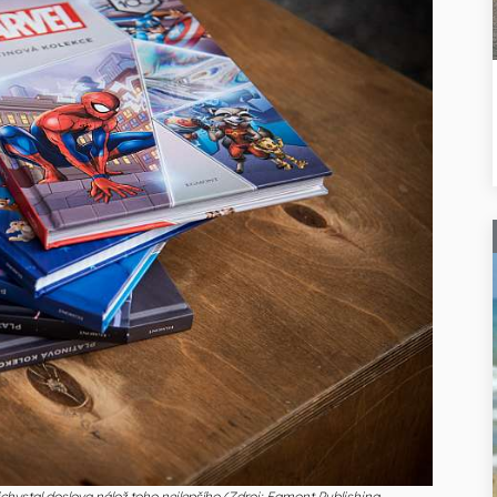
přichystal doslova nálož toho nejlepšího (Zdroj: Egmont Publishing