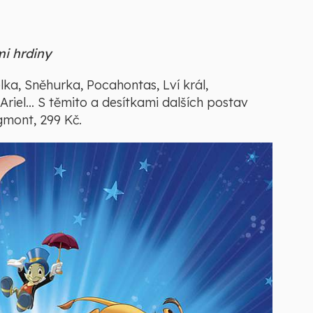
i hrdiny
lka, Sněhurka, Pocahontas, Lví král,
Ariel… S těmito a desítkami dalších postav
gmont, 299 Kč.