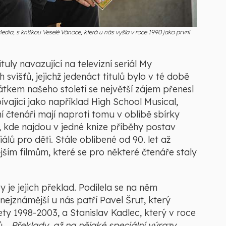
Media, s knížkou Veselé Vánoce, která u nás vyšla v roce 1990 jako první
ituly navazující na televizní seriál My
svišťů, jejichž jedenáct titulů bylo v té době
tkem našeho století se největší zájem přenesl
ívající jako například High School Musical,
čtenáři mají naproti tomu v oblibě sbírky
kde najdou v jedné knize příběhy postav
lů pro děti. Stále oblíbené od 90. let až
jším filmům, které se pro některé čtenáře staly
je jejich překlad. Podílela se na něm
nejznámější u nás patří Pavel Šrut, který
ety 1998-2003, a Stanislav Kadlec, který v roce
ů.
„Překlady, až na nějaké speciální výrazy,