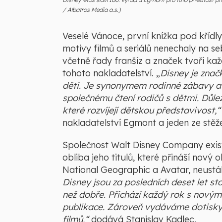
/ Albatros Media a.s.)
Veselé Vánoce, první knížka pod křídly
motivy filmů a seriálů nenechaly na s
včetně řady franšíz a značek tvoří každ
tohoto nakladatelství. „
Disney je značk
děti. Je synonymem rodinné zábavy a v
společnému čtení rodičů s dětmi. Důležit
které rozvíjejí dětskou představivost,
nakladatelství Egmont a jeden ze stěže
Společnost Walt Disney Company existu
obliba jeho titulů, které přináší nový
National Geographic a Avatar, neustál
Disney jsou za posledních deset let sta
než dobře. Přichází každý rok s novými 
publikace. Zároveň vydáváme dotisky 
filmů,“
dodává Stanislav Kadlec.