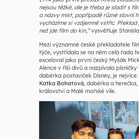
nejsou těžké, ale je třeba je sladit s 
a názvy míst, popřípadě různé slovní hř
vycházíme si vzájemně vstříc. Překlad
než jde film do kin,“
vysvětluje Stanisl
Mezi významné české překladatele film
týče, vystřídala se na něm celá řada 
exceloval jako první český Myšák Mic
Alence v říši divů a nazpívala písničky
dabérka postaviček Disney, je nejvíc
Katka Bohatová
, dabérka a herečka,
království a Malé mořské víle.