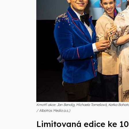
Kmotři akce: Jan Bendig, Michaela Tomešová, Katka Bohato
/ Albatros Media a.s.)
Limitovaná edice ke 10