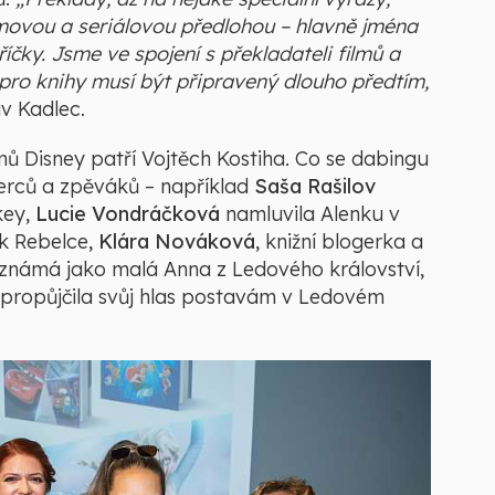
filmovou a seriálovou předlohou – hlavně jména
íčky. Jsme ve spojení s překladateli filmů a
 pro knihy musí být připravený dlouho předtím,
av Kadlec.
ů Disney patří Vojtěch Kostiha. Co se dabingu
herců a zpěváků – například
Saša Rašilov
key,
Lucie Vondráčková
namluvila Alenku v
 k Rebelce,
Klára Nováková
, knižní blogerka a
e známá jako malá Anna z Ledového království,
 propůjčila svůj hlas postavám v Ledovém