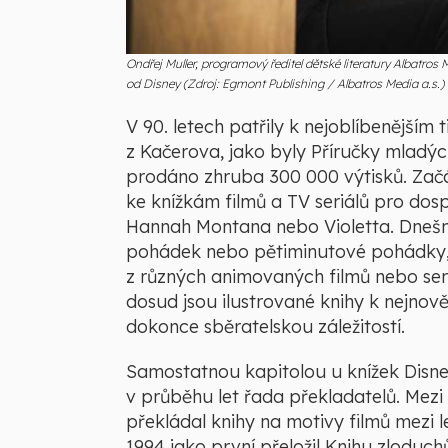
Ondřej Muller, programový ředitel dětské literatury Albatros 
od Disney (Zdroj: Egmont Publishing / Albatros Media a.s.)
V 90. letech patřily k nejoblíbenějším t
z Kačerova, jako byly Příručky mladých 
prodáno zhruba 300 000 výtisků. Začá
ke knížkám filmů a TV seriálů pro dosp
Hannah Montana nebo Violetta. Dnešní 
pohádek nebo pětiminutové pohádky, 
z různých animovaných filmů nebo seriá
dosud jsou ilustrované knihy k nejnově
dokonce sběratelskou záležitostí.
Samostatnou kapitolou u knížek Disney 
v průběhu let řada překladatelů. Mezi 
překládal knihy na motivy filmů mezi l
1994 jako první přeložil Knihu zloduch