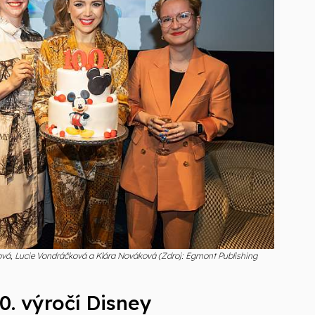
vá, Lucie Vondráčková a Klára Nováková (Zdroj: Egmont Publishing
0. výročí Disney