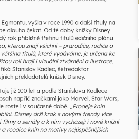
 Egmontu, vyšla v roce 1990 a další tituly na
ebe dlouho čekat. Od té doby knížky Disney
ý rok přibližně třetinu titulů edičního plánu
a, kterou znají všichni – prarodiče, rodiče a
ětšina titulů, které vydáváme, je určena ke
ou roli hrají i vizuální ztvárnění a ilustrace,
“
říká Stanislav Kadlec, šéfredaktor
jních překladatelů knížek Disney.
je již 100 let a podle Stanislava Kadlece
 obsah napříč značkami jako Marvel, Star Wars,
e roste i v současné době.
„Prodeje knih
bilní. Disney drží krok s novými trendy více
filmy a seriály a k nim vycházejí i nové knižní
a reedice knih na motivy nejúspěšnějších