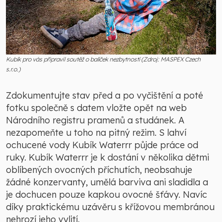
Kubík pro vás připravil soutěž o balíček nezbytností (Zdroj: MASPEX Czech
s.r.o.)
Zdokumentujte stav před a po vyčištění a poté
fotku společně s datem vložte opět na web
Národního registru pramenů a studánek. A
nezapomeňte u toho na pitný režim. S lahví
ochucené vody Kubík Waterrr půjde práce od
ruky. Kubík Waterrr je k dostání v několika dětmi
oblíbených ovocných příchutích, neobsahuje
žádné konzervanty, umělá barviva ani sladidla a
je dochucen pouze kapkou ovocné šťávy. Navíc
díky praktickému uzávěru s křížovou membránou
nehrozí jeho vylití.