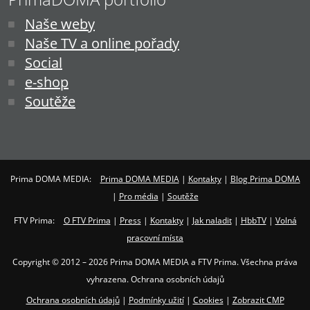
Naše weby
Naše TV a online pořady
Social
e-shop
Soutěže
Prima DOMA MEDIA:
Prima DOMA MEDIA
|
Kontakty
|
Blog Prima DOMA
|
Pro média
|
Soutěže
FTV Prima:
O FTV Prima
|
Press
|
Kontakty
|
Jak naladit
|
HbbTV
|
Volná
pracovní místa
Copyright © 2012 – 2026 Prima DOMA MEDIA a FTV Prima. Všechna práva
vyhrazena. Ochrana osobních údajů
Ochrana osobních údajů
|
Podmínky užití
|
Cookies
|
Zobrazit CMP