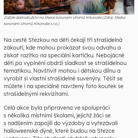
Zažijte dobrodružství na Stezce korunami stromů Krkonoše (Zdroj: Stezka
korunami stromů Krkonoše s.r.o.)
Na cestě Stezkou na děti čekají tři strašidelná
zákoutí, kde mohou prokázat svou odvahu a
získat razítko na speciální kartičku. Nebojácné
děti po vyplnění obdrží sladkost se strašidelnou
tematikou. Navštívit mohou i dětskou dílnu a
vyrobit si vlastní strašidelné suvenýry. Těšit se
můžete i na speciálně navržený foto koutek se
strašidelnými rekvizitami.
Celá akce byla připravena ve spolupráci
s několika místními školami, jejichž žáci se
s nadšením zapojili do výzdoby a vyřezávali
halloweenské dýně, které budou na Stezce