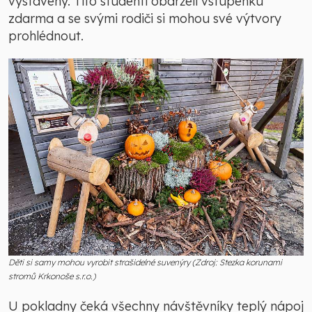
vystaveny. Tito studenti obdrželi vstupenku
zdarma a se svými rodiči si mohou své výtvory
prohlédnout.
Děti si samy mohou vyrobit strašidelné suvenýry (Zdroj: Stezka korunami
stromů Krkonoše s.r.o.)
U pokladny čeká všechny návštěvníky teplý nápoj