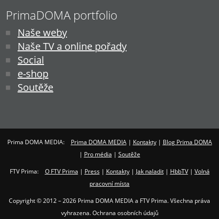
PrimaDOMA portfolio
Naše weby
Naše TV a online pořady
Social
e-shop
Soutěže
Prima DOMA MEDIA:
Prima DOMA MEDIA
|
Kontakty
|
Blog Prima DOMA
|
Pro média
|
Soutěže
FTV Prima:
O FTV Prima
|
Press
|
Kontakty
|
Jak naladit
|
HbbTV
|
Volná
pracovní místa
Copyright © 2012 – 2026 Prima DOMA MEDIA a FTV Prima. Všechna práva
vyhrazena. Ochrana osobních údajů