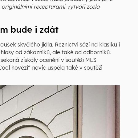
s originálními recepturami vytváří zcela
ám bude i zdát
ušek skvělého jídla. Řeznictví sází na klasiku i
ohlasy od zákazníků, ale také od odborníků.
 sekaná získaly ocenění v soutěži MLS
ool hovězí“ navíc uspěla také v soutěži