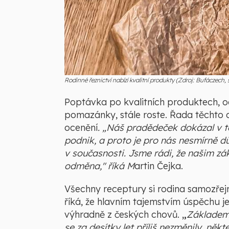
Rodinné řeznictví nabízí kvalitní produkty (Zdroj: Bufáczech, s
Poptávka po kvalitních produktech, o
pomazánky, stále roste. Řada těchto c
ocenění
. „Náš pradědeček dokázal v 
podnik, a proto je pro nás nesmírně d
v současnosti. Jsme rádi, že našim zák
odměna," říká M
artin Čejka.
Všechny receptury si rodina samozřejm
říká, že hlavním tajemstvím úspěchu je
výhradně z českých chovů.
„
Základem 
se za desítky let příliš nezměnily, ně