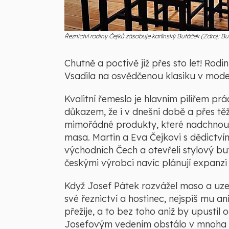
Řeznictví rodiny Čejků zásobuje karlínský Bufáček (Zdroj: Buf
Chutně a poctivě již přes sto let! Rodi
Vsadila na osvědčenou klasiku v mode
Kvalitní řemeslo je hlavním pilířem prá
důkazem, že i v dnešní době a přes t
mimořádné produkty, které nadchnou i 
masa. Martin a Eva Čejkovi s dědictví
východních Čech a otevřeli stylový buf
českými výrobci navíc plánují expanzi
Když Josef Pátek rozvážel maso a uzen
své řeznictví a hostinec, nejspíš mu an
přežije, a to bez toho aniž by upustil 
Josefovým vedením obstálo v mnoha n