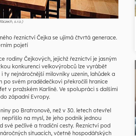
áczech, s.r.o.)
nného řeznictví Čejka se ujímá čtvrtá generace.
rním pojetí
ce rodiny Čejkových, jejichž řeznictví je jasným
ěžkou konkurenci velkovýrobců lze vyrábět
ty nejnáročnější milovníky uzenin, lahůdek a
m po svém pradědečkovi překročili hranice
et v pražském Karlíně. Ve spolupráci s dalšími
 do západní Evropy.
iny po Bratronově, než v 30. letech otevřel
i nepřišlo na mysl, že jeho podnik jednou
od své pečlivé a tradiční cesty. Řeznictví pod
áročných situacích, včetně hospodářských