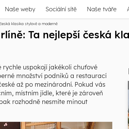
Naše weby
Sociální sítě
Naše tváře
í česká klasika stylově a moderně
rlíně: Ta nejlepší česká kl
 rychle uspokojí jakékoli chuťové
berné množství podniků a restaurací
 české až po mezinárodní. Pokud vás
ím, místním jídle, které je zároveň
 pak rozhodně nesmíte minout