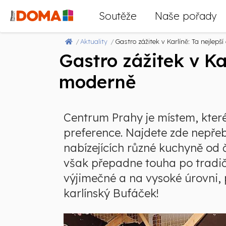
Soutěže
Naše pořady
Aktuality
Gastro zážitek v Karlíně: Ta nejlepš
Gastro zážitek v Ka
moderně
Centrum Prahy je místem, které
preference. Najdete zde nepře
nabízejících různé kuchyně od
však přepadne touha po tradičn
výjimečné a na vysoké úrovni,
karlínský Bufáček!