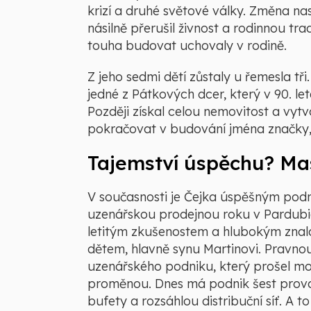
krizí a druhé světové války. Změna na
násilně přerušil živnost a rodinnou tra
touha budovat uchovaly v rodině.
Z jeho sedmi dětí zůstaly u řemesla tři
jedné z Pátkových dcer, který v 90. l
Později získal celou nemovitost a vytv
pokračovat v budování jména značky, 
Tajemství úspěchu? Ma
V současnosti je Čejka úspěšným podn
uzenářskou prodejnou roku v Pardubic
letitým zkušenostem a hlubokým znalo
dětem, hlavně synu Martinovi. Pravno
uzenářského podniku, který prošel mo
proměnou. Dnes má podnik šest provoz
bufety a rozsáhlou distribuční síť. A to