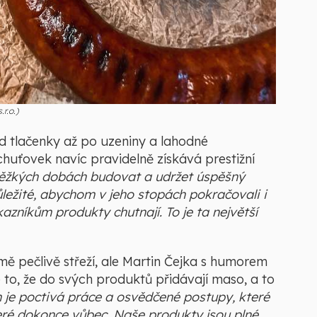
.r.o.)
d tlačenky až po uzeniny a lahodné
huťovek navíc pravidelně získává prestižní
těžkých dobách budovat a udržet úspěšný
ůležité, abychom v jeho stopách pokračovali i
azníkům produkty chutnají. To je ta největší
ě pečlivě střeží, ale Martin Čejka s humorem
 to, že do svých produktů přidávají maso, a to
je poctivá práce a osvědčené postupy, které
které dokonce vůbec. Naše produkty jsou plné