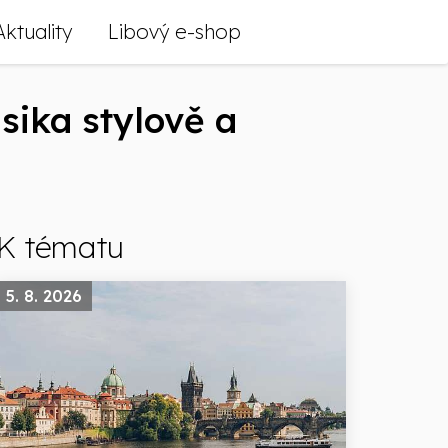
Aktuality
Libový e-shop
asika stylově a
K tématu
5. 8. 2026