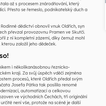
stala až s procesem znárodňování, který
dici. Přesto se řemeslo, podnikatelský duch a
. Rodinné dědictví obnovil vnuk Oldřich, syn
etech převzal provozovnu Pramen ve Skutči.
ořil z ní kompletní zázemí, díky čemuž mohl
kterou založil jeho dědeček.
so!
ikem i několikanásobnou řeznicko-
kém kraji. Za svůj úspěch vděčí zejména
stem procesů, které Oldřich předal svým
učata Josefa Pátka tak posílila renomé
dernizací, automatizací a celkovou
oven ve východních Čechách, tři originální
 určitě není vše, protože na scéně je další