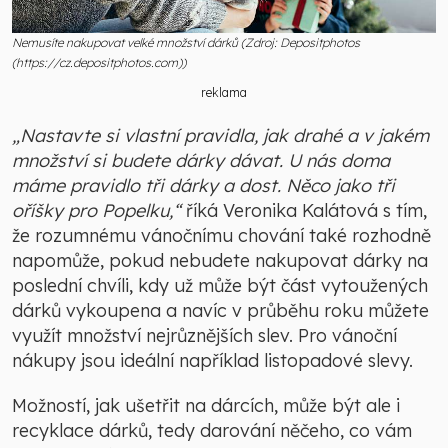
Nemusíte nakupovat velké množství dárků (Zdroj: Depositphotos
(https://cz.depositphotos.com))
reklama
„Nastavte si vlastní pravidla, jak drahé a v jakém
množství si budete dárky dávat. U nás doma
máme pravidlo tři dárky a dost. Něco jako tři
oříšky pro Popelku,“
říká Veronika Kalátová s tím,
že rozumnému vánočnímu chování také rozhodně
napomůže, pokud nebudete nakupovat dárky na
poslední chvíli, kdy už může být část vytoužených
dárků vykoupena a navíc v průběhu roku můžete
využít množství nejrůznějších slev. Pro vánoční
nákupy jsou ideální například listopadové slevy.
Možností, jak ušetřit na dárcích, může být ale i
recyklace dárků, tedy darování něčeho, co vám