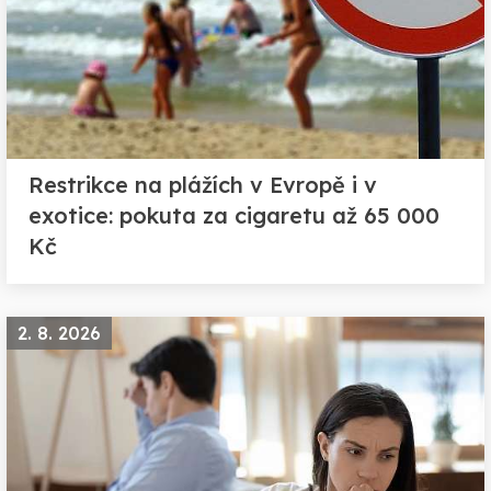
Restrikce na plážích v Evropě i v
exotice: pokuta za cigaretu až 65 000
Kč
2. 8. 2026