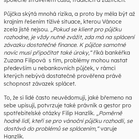
Půjčka skýtá mnohá rizika, a proto by měla být až
krajním řešením tíživé situace, kterou Vánoce
zcela jistě nejsou.
„Pokud se klient pro půjčku
rozhodne, je vždy nutné zvážit, zda má na splácení
závazku dostatečné finance. K půjčce samotné
navíc musí připočítat také úroky,“
říká bankéřka
Zuzana Filipová s tím, problémy mohou nastat
především u nebankovních půjček, v rámci
kterých nebývá dostatečně prověřena právě
schopnost závazek splácet.
To, že si lidé často neuvědomují, jaké břemeno na
sebe upisují, potvrzuje také právník a gestor pro
spotřebitelské otázky Filip Hanzlík.
„Poměrně
hodně lidí, kteří se pro vánoční půjčku rozhodli, se
dostává do problémů se splácením,“
varuje
Hanzlík.