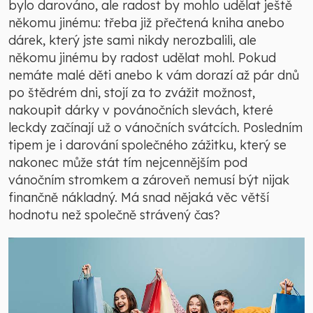
bylo darováno, ale radost by mohlo udělat ještě
někomu jinému: třeba již přečtená kniha anebo
dárek, který jste sami nikdy nerozbalili, ale
někomu jinému by radost udělat mohl. Pokud
nemáte malé děti anebo k vám dorazí až pár dnů
po štědrém dni, stojí za to zvážit možnost,
nakoupit dárky v povánočních slevách, které
leckdy začínají už o vánočních svátcích. Posledním
tipem je i darování společného zážitku, který se
nakonec může stát tím nejcennějším pod
vánočním stromkem a zároveň nemusí být nijak
finančně nákladný. Má snad nějaká věc větší
hodnotu než společně strávený čas?