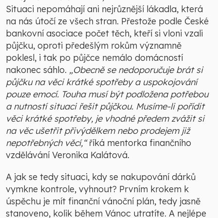
Situaci nepomáhají ani nejrůznější lákadla, která
na nás útočí ze všech stran. Přestože podle České
bankovní asociace počet těch, kteří si vloni vzali
půjčku, oproti předešlým rokům významně
poklesl, i tak po půjčce nemálo domácností
nakonec sáhlo.
„Obecně se nedoporučuje brát si
půjčku na věci krátké spotřeby a uspokojování
pouze emocí. Touha musí být podložena potřebou
a nutností situaci řešit půjčkou. Musíme-li pořídit
věci krátké spotřeby, je vhodné předem zvážit si
na věc ušetřit přivýdělkem nebo prodejem již
nepotřebných věcí,“
říká mentorka finančního
vzdělávání Veronika Kalátová.
A jak se tedy situaci, kdy se nakupování dárků
vymkne kontrole, vyhnout? Prvním krokem k
úspěchu je mít finanční vánoční plán, tedy jasně
stanoveno, kolik během Vánoc utratíte. A nejlépe