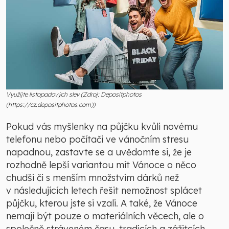
Využijte listopadových slev (Zdroj: Depositphotos
(https://cz.depositphotos.com))
Pokud vás myšlenky na půjčku kvůli novému
telefonu nebo počítači ve vánočním stresu
napadnou, zastavte se a uvědomte si, že je
rozhodně lepší variantou mít Vánoce o něco
chudší či s menším množstvím dárků než
v následujících letech řešit nemožnost splácet
půjčku, kterou jste si vzali. A také, že Vánoce
nemají být pouze o materiálních věcech, ale o
společně stráveném času, tradicích a zážitcích.