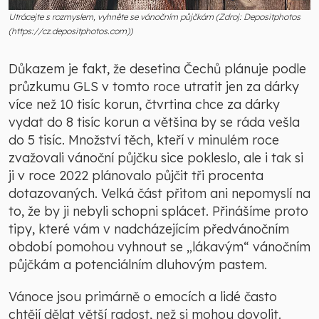
Utrácejte s rozmyslem, vyhněte se vánočním půjčkám (Zdroj: Depositphotos
(https://cz.depositphotos.com))
Důkazem je fakt, že desetina Čechů plánuje podle
průzkumu GLS v tomto roce utratit jen za dárky
více než 10 tisíc korun, čtvrtina chce za dárky
vydat do 8 tisíc korun a většina by se ráda vešla
do 5 tisíc. Množství těch, kteří v minulém roce
zvažovali vánoční půjčku sice pokleslo, ale i tak si
ji v roce 2022 plánovalo půjčit tři procenta
dotazovaných. Velká část přitom ani nepomyslí na
to, že by ji nebyli schopni splácet. Přinášíme proto
tipy, které vám v nadcházejícím předvánočním
období pomohou vyhnout se „lákavým“ vánočním
půjčkám a potenciálním dluhovým pastem.
Vánoce jsou primárně o emocích a lidé často
chtějí dělat větší radost, než si mohou dovolit.