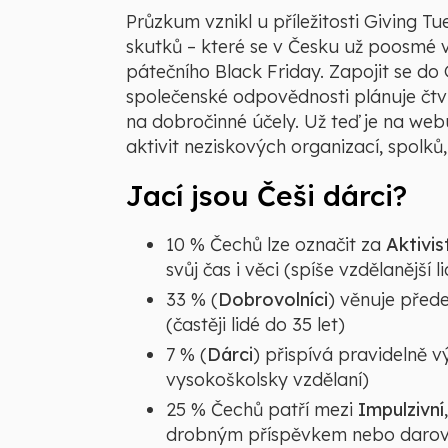
Průzkum vznikl u příležitosti Giving T
skutků – které se v Česku už poosmé 
pátečního Black Friday. Zapojit se do
společenské odpovědnosti plánuje čtvr
na dobročinné účely. Už teď je na web
aktivit neziskových organizací, spolků, 
Jací jsou Češi dárci?
10 % Čechů lze označit za
Aktivis
svůj čas i věci (spíše vzdělanější l
33 % (
Dobrovolníci
) věnuje před
(častěji lidé do 35 let)
7 % (
Dárci
) přispívá pravidelně 
vysokoškolsky vzdělaní)
25 % Čechů patří mezi
Impulzivní
drobným příspěvkem nebo darová