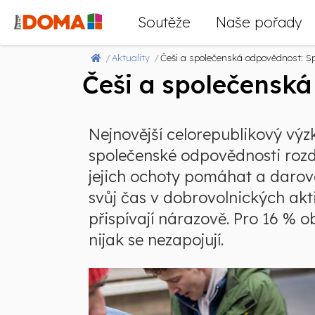
Soutěže
Naše pořady
Aktuality
Češi a společenská odpovědnost: Sp
Češi a společenská
Nejnovější celorepublikový vý
společenské odpovědnosti rozdě
jejich ochoty pomáhat a darov
svůj čas v dobrovolnických akti
přispívají nárazově. Pro 16 % 
nijak se nezapojují.