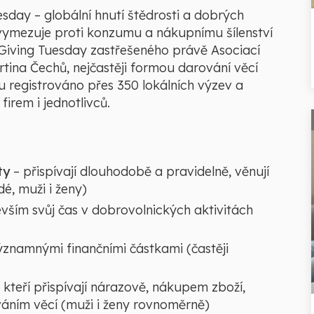
uesday – globální hnutí štědrosti a dobrých
vymezuje proti konzumu a nákupnímu šílenství
 Giving Tuesday zastřešeného právě Asociací
tina Čechů, nejčastěji formou darování věcí
u registrováno přes 350 lokálních výzev a
firem i jednotlivců.
ty
– přispívají dlouhodobě a pravidelně, věnují
idé, muži i ženy)
evším svůj čas v dobrovolnických aktivitách
významnými finančními částkami (častěji
, kteří přispívají nárazově, nákupem zboží,
ním věcí (muži i ženy rovnoměrně)