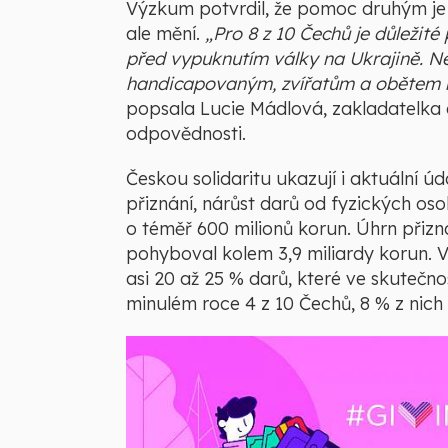
Výzkum potvrdil, že pomoc druhým je
ale mění.
„Pro 8 z 10 Čechů je důležit
před vypuknutím války na Ukrajině. Ne
handicapovaným, zvířatům a obětem h
popsala Lucie Mádlová, zakladatelka 
odpovědnosti.
Českou solidaritu ukazují i aktuální 
přiznání, nárůst darů od fyzických oso
o téměř 600 milionů korun. Úhrn přizn
pohyboval kolem 3,9 miliardy korun. 
asi 20 až 25 % darů, které ve skutečno
minulém roce 4 z 10 Čechů, 8 % z nich 