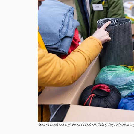
Společenská odpovědnost Čechů sílí (Zdroj: Depositphotos 