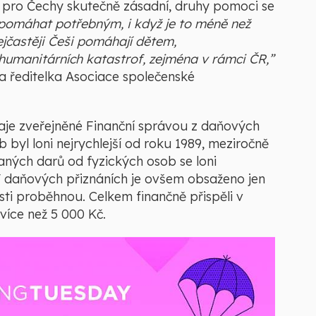
 pro Čechy skutečně zásadní, druhy pomoci se
é pomáhat potřebným, i když je to méně než
jčastěji Češi pomáhají dětem,
umanitárních katastrof, zejména v rámci ČR,”
a ředitelka Asociace společenské
údaje zveřejněné Finanční správou z daňových
b byl loni nejrychlejší od roku 1989, meziročně
aných darů od fyzických osob se loni
V daňových přiznáních je ovšem obsaženo jen
sti proběhnou. Celkem finančně přispěli v
více než 5 000 Kč.