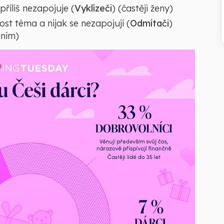
 příliš nezapojuje (
Vyklízeči
) (častěji ženy)
st téma a nijak se nezapojují (
Odmítači
)
áním)