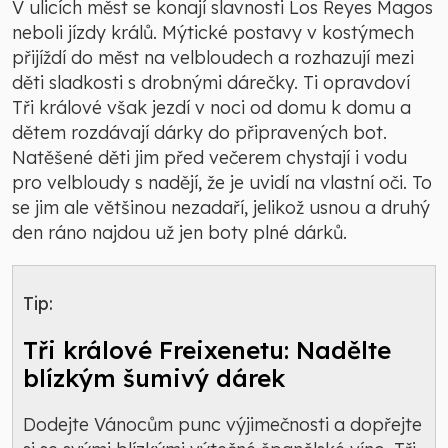
V ulicích měst se konají slavnosti Los Reyes Magos
neboli jízdy králů. Mýtické postavy v kostýmech
přijíždí do měst na velbloudech a rozhazují mezi
děti sladkosti s drobnými dárečky. Ti opravdoví
Tři králové však jezdí v noci od domu k domu a
dětem rozdávají dárky do připravených bot.
Natěšené děti jim před večerem chystají i vodu
pro velbloudy s nadějí, že je uvidí na vlastní oči. To
se jim ale většinou nezadaří, jelikož usnou a druhý
den ráno najdou už jen boty plné dárků.
Tip:
Tři králové Freixenetu: Nadělte
blízkým šumivý dárek
Dodejte Vánocům punc výjimečnosti a dopřejte