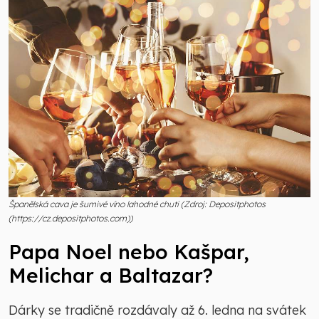
Španělská cava je šumivé víno lahodné chuti (Zdroj: Depositphotos
(https://cz.depositphotos.com))
Papa Noel nebo Kašpar,
Melichar a Baltazar?
Dárky se tradičně rozdávaly až 6. ledna na svátek