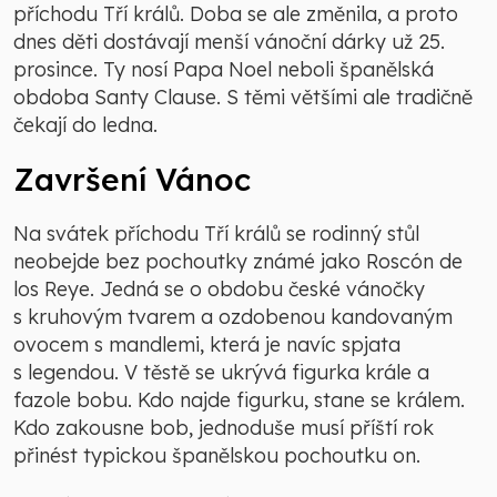
příchodu Tří králů. Doba se ale změnila, a proto
dnes děti dostávají menší vánoční dárky už 25.
prosince. Ty nosí Papa Noel neboli španělská
obdoba Santy Clause. S těmi většími ale tradičně
čekají do ledna.
Završení Vánoc
Na svátek příchodu Tří králů se rodinný stůl
neobejde bez pochoutky známé jako Roscón de
los Reye. Jedná se o obdobu české vánočky
s kruhovým tvarem a ozdobenou kandovaným
ovocem s mandlemi, která je navíc spjata
s legendou. V těstě se ukrývá figurka krále a
fazole bobu. Kdo najde figurku, stane se králem.
Kdo zakousne bob, jednoduše musí příští rok
přinést typickou španělskou pochoutku on.