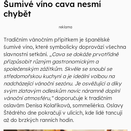
Šumivé víno cava nesmí
chybět
reklama
Tradičním vánočním přípitkem je španělské
šumivé víno, které symbolicky doprovází všechna
slavnostní setkání. „
Cava se dokáže prvotřídně
přizpůsobit různým gastronomickým a
společenským zážitkům. Skvěle se snoubí se
středomořskou kuchyní a je ideální volbou na
nadcházející vánoční sezónu. Je osvěžující a díky
svým zlatavým odleskům navíc náramně doplní
vánoční atmosféru,“
doporučuje k tradičním
oslavám Denisa Kolaříková, sommeliérka. Oslavy
Štědrého dne pokračují v ulicích, kde lidé tancují
až do brzkých ranních hodin.