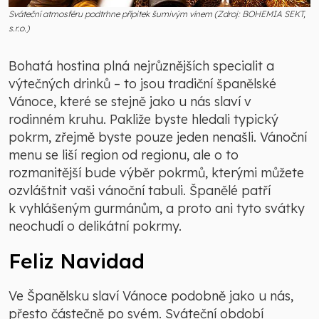
Sváteční atmosféru podtrhne přípitek šumivým vínem (Zdroj: BOHEMIA SEKT,
s.r.o.)
Bohatá hostina plná nejrůznějších specialit a
výtečných drinků – to jsou tradiční španělské
Vánoce, které se stejně jako u nás slaví v
rodinném kruhu. Pakliže byste hledali typický
pokrm, zřejmě byste pouze jeden nenašli. Vánoční
menu se liší region od regionu, ale o to
rozmanitější bude výběr pokrmů, kterými můžete
ozvláštnit vaši vánoční tabuli. Španělé patří
k vyhlášeným gurmánům, a proto ani tyto svátky
neochudí o delikátní pokrmy.
Feliz Navidad
Ve Španělsku slaví Vánoce podobně jako u nás,
přesto částečně po svém. Sváteční období