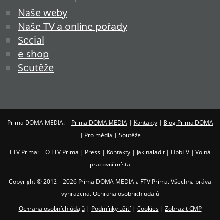
Naše weby
Naše TV a online pořady
Social
e-shop
Soutěže
Prima DOMA MEDIA:
Prima DOMA MEDIA
|
Kontakty
|
Blog Prima DOMA
|
Pro média
|
Soutěže
FTV Prima:
O FTV Prima
|
Press
|
Kontakty
|
Jak naladit
|
HbbTV
|
Volná
pracovní místa
Copyright © 2012 – 2026 Prima DOMA MEDIA a FTV Prima. Všechna práva
vyhrazena. Ochrana osobních údajů
Ochrana osobních údajů
|
Podmínky užití
|
Cookies
|
Zobrazit CMP