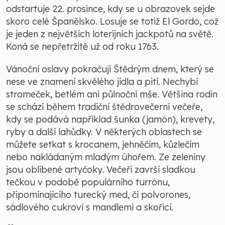
odstartuje 22. prosince, kdy se u obrazovek sejde
skoro celé Španělsko. Losuje se totiž El Gordo, což
je jeden z největších loterijních jackpotů na světě.
Koná se nepřetržitě už od roku 1763.
Vánoční oslavy pokračují Štědrým dnem, který se
nese ve znamení skvělého jídla a pití. Nechybí
stromeček, betlém ani půlnoční mše. Většina rodin
se schází během tradiční štědrovečerní večeře,
kdy se podává například šunka (jamón), krevety,
ryby a další lahůdky. V některých oblastech se
můžete setkat s krocanem, jehněčím, kůzlečím
nebo nakládaným mladým úhořem. Ze zeleniny
jsou oblíbené artyčoky. Večeři završí sladkou
tečkou v podobě populárního turrónu,
připomínajícího turecký med, či polvorones,
sádlového cukroví s mandlemi a skořicí.