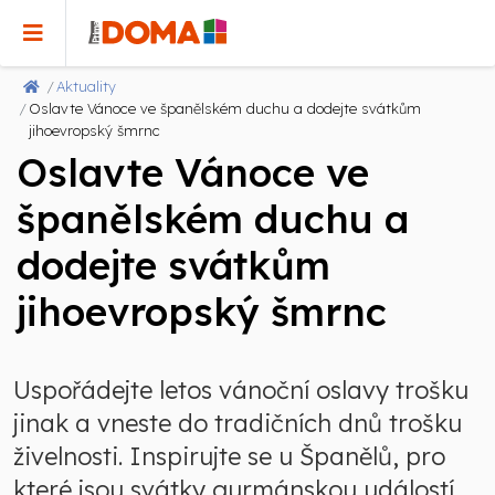
Aktuality
Oslavte Vánoce ve španělském duchu a dodejte svátkům
jihoevropský šmrnc
Oslavte Vánoce ve
španělském duchu a
dodejte svátkům
jihoevropský šmrnc
Uspořádejte letos vánoční oslavy trošku
jinak a vneste do tradičních dnů trošku
živelnosti. Inspirujte se u Španělů, pro
které jsou svátky gurmánskou událostí