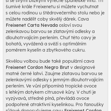
si se svými blízkými výtečné španělské víno. Tři
šumivé krále Freixenetu si můžete vychutnat
s celou rodinou u štědrovečerního stolu nebo je
můžete nadělit coby skvělý dárek. Cava
Freixenet Carta Nevada
osloví svou
zelenkavou barvou se zlatavými odlesky a
dlouhotrvajícím perlením. Chuť této cavy je
bohatá, vyvážená a svěží s optimálním
poměrem kyselin a zbytkového cukru.
Skvělou volbou bude také populární cava
Freixenet Cordon Negro Brut
v designové
matné černé lahvi. Zaujme zlatavou barvou se
zelenkavými odlesky s jemným dlouhotrvajícím
perlením. Ve vůni připomíná tropické ovoce
s lehkým dotykem citrusové kůry. V chuti je
vyzývavá, středně plná, převládá ovoce
podpořené atraktivní kyselinkou. Pro fanoušky
růžové doporučujeme cavu
Freixenet Cordon