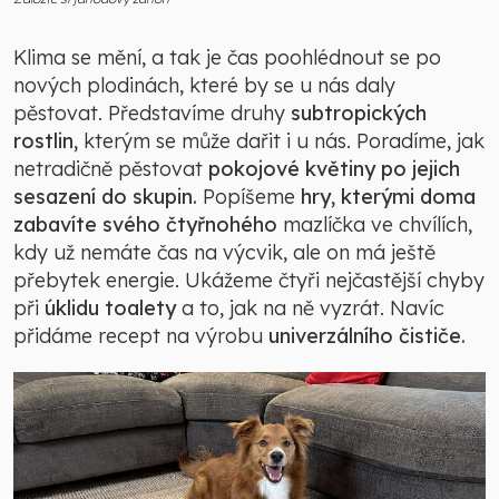
Klima se mění, a tak je čas poohlédnout se po
nových plodinách, které by se u nás daly
pěstovat. Představíme druhy
subtropických
rostlin,
kterým se může dařit i u nás. Poradíme, jak
netradičně pěstovat
pokojové květiny po jejich
sesazení do skupin.
Popíšeme
hry, kterými doma
zabavíte svého čtyřnohého
mazlíčka ve chvílích,
kdy už nemáte čas na výcvik, ale on má ještě
přebytek energie. Ukážeme čtyři nejčastější chyby
při
úklidu toalety
a to, jak na ně vyzrát. Navíc
přidáme recept na výrobu
univerzálního čističe.