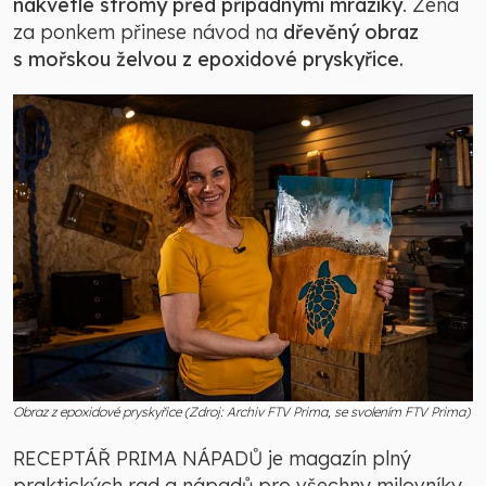
nakvetlé stromy před případnými mrazíky
. Žena
za ponkem přinese návod na
dřevěný obraz
s mořskou želvou z epoxidové pryskyřice.
Obraz z epoxidové pryskyřice (Zdroj: Archiv FTV Prima, se svolením FTV Prima)
RECEPTÁŘ PRIMA NÁPADŮ je magazín plný
praktických rad a nápadů pro všechny milovníky