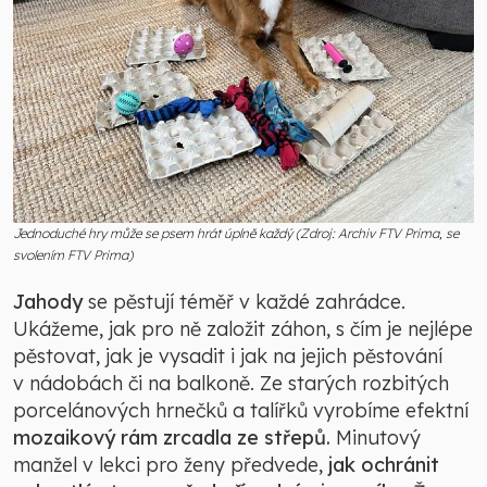
Jednoduché hry může se psem hrát úplně každý (Zdroj: Archiv FTV Prima, se
svolením FTV Prima)
Jahody
se pěstují téměř v každé zahrádce.
Ukážeme, jak pro ně založit záhon, s čím je nejlépe
pěstovat, jak je vysadit i jak na jejich pěstování
v nádobách či na balkoně. Ze starých rozbitých
porcelánových hrnečků a talířků vyrobíme efektní
mozaikový rám zrcadla ze střepů.
Minutový
manžel v lekci pro ženy předvede,
jak ochránit