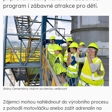
program i zábavné atrakce pro děti.
Brány Cementárny Holcim se otevřou veřejnosti
Zájemci mohou nahlédnout do výrobního procesu
z pohodlí motovláčku anebo zažít adrenalin na