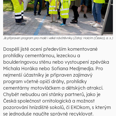
Je připraven program pro malé i velké návštěvníky (Zdroj: Holcim (Česko), a. s.)
Dospělí jistě ocení především komentované
prohlídky cementárnou, lezeckou a
boulderingovou stěnu nebo vystoupení zpěváka
Michala Horáka nebo Sofiana Medjmedja. Pro
nejmenší účastníky je připraven zajímavý
program včetně opičí dráhy, prohlídky
cementárny motovláčkem a dětských atrakcí.
Chybět nebudou ani stánky partnerů, jako je
Česká společnost ornitologická a možnost
pozorování hnízdiště sokolů, či EKOkom, s kterým
se jednoduše naučíte správně recyklovat.