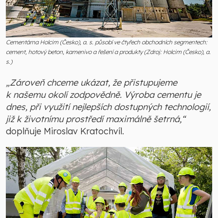
Cementárna Holcim (Česko), a. s. působí ve čtyřech obchodních segmentech:
cement, hotový beton, kamenivo a řešení a produkty (Zdroj: Holcim (Česko), a.
s.)
„Zároveň chceme ukázat, že přistupujeme
k našemu okolí zodpovědně. Výroba cementu je
dnes, při využití nejlepších dostupných technologií,
již k životnímu prostředí maximálně šetrná,“
doplňuje Miroslav Kratochvíl.