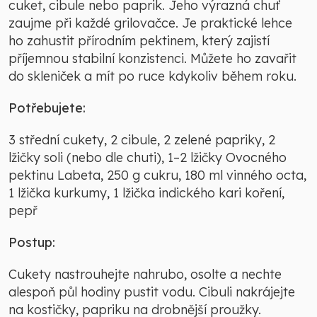
cuket, cibule nebo paprik. Jeho výrazná chuť
zaujme při každé grilovačce. Je praktické lehce
ho zahustit přírodním pektinem, který zajistí
příjemnou stabilní konzistenci. Můžete ho zavařit
do skleniček a mít po ruce kdykoliv během roku.
Potřebujete:
3 střední cukety, 2 cibule, 2 zelené papriky, 2
lžičky soli (nebo dle chuti), 1–2 lžičky Ovocného
pektinu Labeta, 250 g cukru, 180 ml vinného octa,
1 lžička kurkumy, 1 lžička indického kari koření,
pepř
Postup:
Cukety nastrouhejte nahrubo, osolte a nechte
alespoň půl hodiny pustit vodu. Cibuli nakrájejte
na kostičky, papriku na drobnější proužky.