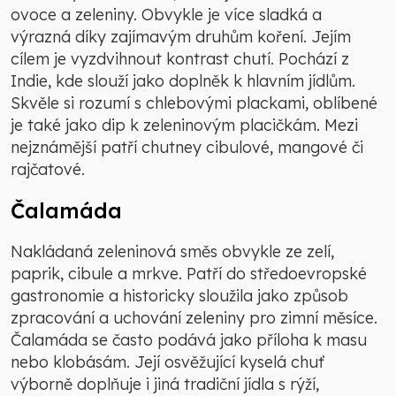
ovoce a zeleniny. Obvykle je více sladká a
výrazná díky zajímavým druhům koření. Jejím
cílem je vyzdvihnout kontrast chutí. Pochází z
Indie, kde slouží jako doplněk k hlavním jídlům.
Skvěle si rozumí s chlebovými plackami, oblíbené
je také jako dip k zeleninovým placičkám. Mezi
nejznámější patří chutney cibulové, mangové či
rajčatové.
Čalamáda
Nakládaná zeleninová směs obvykle ze zelí,
paprik, cibule a mrkve. Patří do středoevropské
gastronomie a historicky sloužila jako způsob
zpracování a uchování zeleniny pro zimní měsíce.
Čalamáda se často podává jako příloha k masu
nebo klobásám. Její osvěžující kyselá chuť
výborně doplňuje i jiná tradiční jídla s rýží,