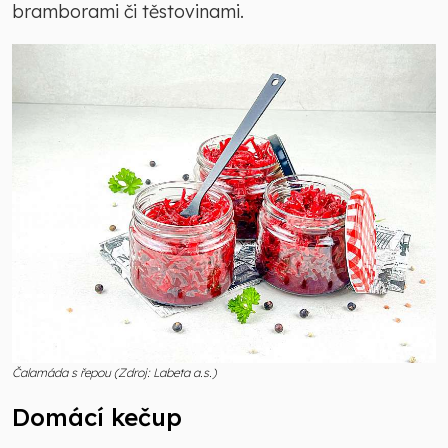
bramborami či těstovinami.
Čalamáda s řepou (Zdroj: Labeta a.s.)
Domácí kečup