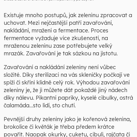
Existuje mnoho postupů, jak zeleninu zpracovat a
uchovat. Mezi nejčastější patří zavařování,
nakládání, mražení a fermentace. Proces
fermentace vyžaduje více zkušeností, na
mraženou zeleninu zase potřebujete velký
mrazák. Zavařování je tak sázkou na jistotu.
Zavařování a nakládání zeleniny není vůbec
složité. Díky sterilizaci na vás skleničky počkají ve
spíži či skříni klidně celý rok. Výhodou zavařování
zeleniny je, že ji můžete dát pokaždé jiný nádech
díky nálevu. Pikantní papriky, kyselé cibulky, ostrá
čalamáda…sto lidí, sto chutí.
Pevnější druhy zeleniny jako je kořenová zelenina,
brokolice či květák je třeba předem krátce
povařit. Naopak okurky, cuketu, cibuli, rajčata či