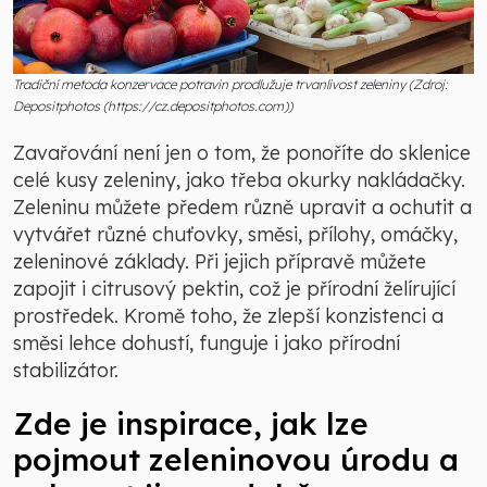
Tradiční metoda konzervace potravin prodlužuje trvanlivost zeleniny (Zdroj:
Depositphotos (https://cz.depositphotos.com))
Zavařování není jen o tom, že ponoříte do sklenice
celé kusy zeleniny, jako třeba okurky nakládačky.
Zeleninu můžete předem různě upravit a ochutit a
vytvářet různé chuťovky, směsi, přílohy, omáčky,
zeleninové základy. Při jejich přípravě můžete
zapojit i citrusový pektin, což je přírodní želírující
prostředek. Kromě toho, že zlepší konzistenci a
směsi lehce dohustí, funguje i jako přírodní
stabilizátor.
Zde je inspirace, jak lze
pojmout zeleninovou úrodu a