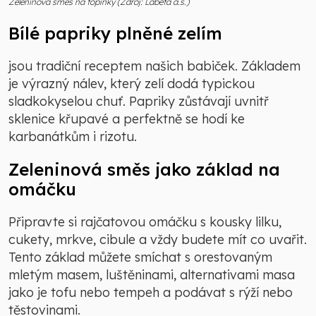
Zeleninová směs na topinky (Zdroj: Labeta a.s.)
Bílé papriky plněné zelím
jsou tradiční receptem našich babiček. Základem
je výrazný nálev, který zelí dodá typickou
sladkokyselou chuť. Papriky zůstávají uvnitř
sklenice křupavé a perfektně se hodí ke
karbanátkům i rizotu.
Zeleninová směs jako základ na
omáčku
Připravte si rajčatovou omáčku s kousky lilku,
cukety, mrkve, cibule a vždy budete mít co uvařit.
Tento základ můžete smíchat s orestovaným
mletým masem, luštěninami, alternativami masa
jako je tofu nebo tempeh a podávat s rýží nebo
těstovinami.