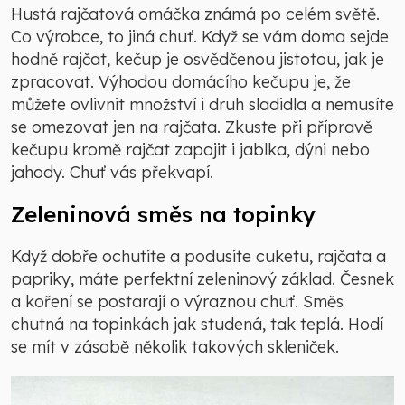
Hustá rajčatová omáčka známá po celém světě.
Co výrobce, to jiná chuť. Když se vám doma sejde
hodně rajčat, kečup je osvědčenou jistotou, jak je
zpracovat. Výhodou domácího kečupu je, že
můžete ovlivnit množství i druh sladidla a nemusíte
se omezovat jen na rajčata. Zkuste při přípravě
kečupu kromě rajčat zapojit i jablka, dýni nebo
jahody. Chuť vás překvapí.
Zeleninová směs na topinky
Když dobře ochutíte a podusíte cuketu, rajčata a
papriky, máte perfektní zeleninový základ. Česnek
a koření se postarají o výraznou chuť. Směs
chutná na topinkách jak studená, tak teplá. Hodí
se mít v zásobě několik takových skleniček.