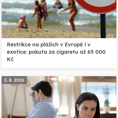
Restrikce na plážích v Evropě i v
exotice: pokuta za cigaretu až 65 000
Kč
2. 8. 2026