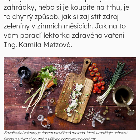
zahrádky, nebo si je koupíte na trhu, je
to chytrý způsob, jak si zajistit zdroj
zeleniny v zimních měsících. Jak na to
vám poradí lektorka zdravého vaření
Ing. Kamila Metzová.
Zavařování zeleniny je časem prověřená metoda, která umožňuje uchovat
úrodu a užívat si chutné a výživné potraviny po celý rok