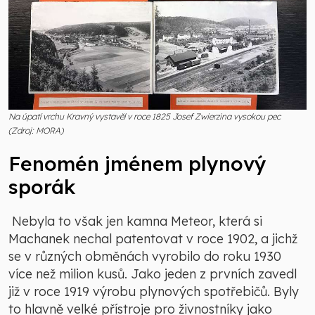
Na úpatí vrchu Kravný vystavěl v roce 1825 Josef Zwierzina vysokou pec
(Zdroj: MORA)
Fenomén jménem plynový
sporák
Nebyla to však jen kamna Meteor, která si
Machanek nechal patentovat v roce 1902, a jichž
se v různých obměnách vyrobilo do roku 1930
více než milion kusů. Jako jeden z prvních zavedl
již v roce 1919 výrobu plynových spotřebičů. Byly
to hlavně velké přístroje pro živnostníky jako