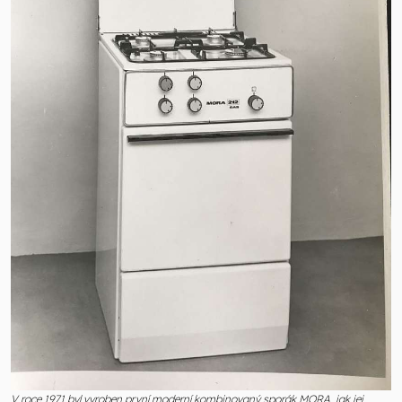
V roce 1971 byl vyroben první moderní kombinovaný sporák MORA, jak jej