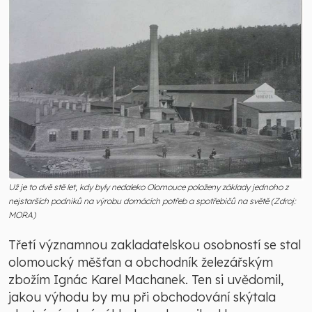
Už je to dvě stě let, kdy byly nedaleko Olomouce položeny základy jednoho z
nejstarších podniků na výrobu domácích potřeb a spotřebičů na světě (Zdroj:
MORA)
Třetí významnou zakladatelskou osobností se stal
olomoucký měšťan a obchodník železářským
zbožím Ignác Karel Machanek. Ten si uvědomil,
jakou výhodu by mu při obchodování skýtala