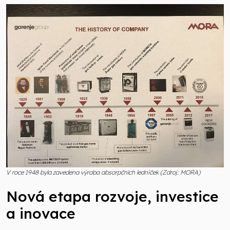
V roce 1948 byla zavedena výroba absorpčních ledniček (Zdroj: MORA)
Nová etapa rozvoje, investice
a inovace