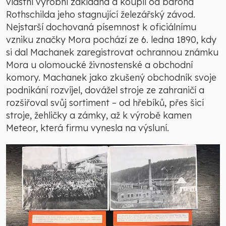
vlastní výrobní základna a koupil od barona
Rothschilda jeho stagnující železářský závod.
Nejstarší dochovaná písemnost k oficiálnímu
vzniku značky Mora pochází ze 6. ledna 1890, kdy
si dal Machanek zaregistrovat ochrannou známku
Mora u olomoucké živnostenské a obchodní
komory. Machanek jako zkušený obchodník svoje
podnikání rozvíjel, dovážel stroje ze zahraničí a
rozšiřoval svůj sortiment – od hřebíků, přes šicí
stroje, žehličky a zámky, až k výrobě kamen
Meteor, která firmu vynesla na výsluní.