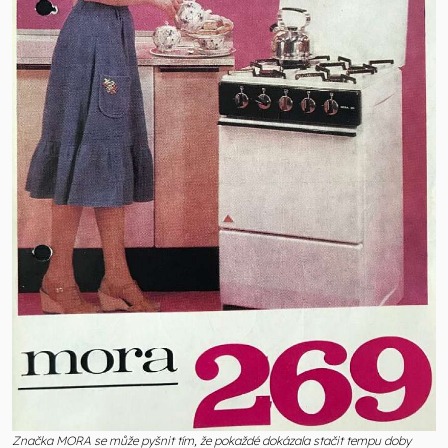
Značka MORA se může pyšnit tím, že pokaždé dokázala stačit tempu doby