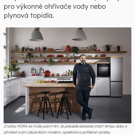
pro výkonné ohřívače vody nebo
plynová topidla.
Značka MORA se může pyšnit tím, že pokaždé dokázala stačit tempu doby a
přinášet svým zákazníkům moderní, spolehlivé a potřebné výrobky