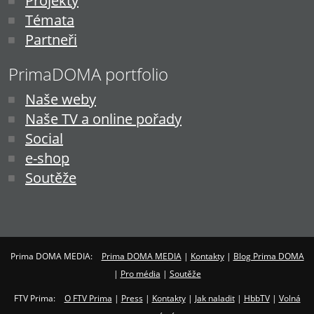
Projekty
Témata
Partneři
PrimaDOMA portfolio
Naše weby
Naše TV a online pořady
Social
e-shop
Soutěže
Prima DOMA MEDIA:
Prima DOMA MEDIA
|
Kontakty
|
Blog Prima DOMA
|
Pro média
|
Soutěže
FTV Prima:
O FTV Prima
|
Press
|
Kontakty
|
Jak naladit
|
HbbTV
|
Volná