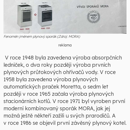
Fenomén jménem plynový sporák (Zdroj: MORA)
reklama
V roce 1948 byla zavedena výroba absorpčních
ledniček, o dva roky později výroba prvních
plynových průtokových ohřívačů vody. V roce
1958 byla zavedena výroba plynových
automatických praček Moretta, o sedm let
později v roce 1965 začala výroba plynových
stacionárních kotlů. V roce 1971 byl vyroben první
moderní kombinovaný sporák MORA, jak jej
možná ještě někteří zažili u svých prarodičů. A
v roce 1986 se objevil první závěsný plynový kotel.