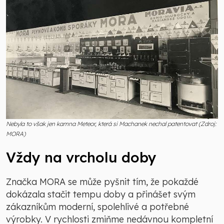
Nebyla to však jen kamna Meteor, která si Machanek nechal patentovat (Zdroj:
MORA)
Vždy na vrcholu doby
Značka MORA se může pyšnit tím, že pokaždé
dokázala stačit tempu doby a přinášet svým
zákazníkům moderní, spolehlivé a potřebné
výrobky. V rychlosti zmiňme nedávnou kompletní