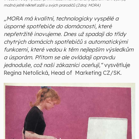
možná ještě někteří zažili u svých prarodičů (Zdroj: MORA)
„MORA má kvalitní, technologicky vyspělé a
úsporné spotřebiče do domácnosti, které
nepřetržitě inovujeme. Dnes už spadají do třídy
chytrých domácích spotřebičů s automatickými
funkcemi, které vedou k těm nejlepším výsledkům
a úsporám. Přitom se ale ovládají opravdu
jednoduše, což naši zákazníci oceňují,“
vysvětluje
Regina Netolická, Head of Marketing CZ/SK.