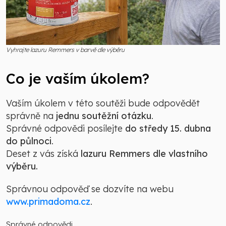
Vyhrajte lazuru Remmers v barvě dle výběru
Co je vaším úkolem?
Vaším úkolem v této soutěži bude odpovědět
správně na
jednu soutěžní otázku
.
Správné odpovědi posílejte
do středy 15. dubna
do půlnoci
.
Deset z vás získá
lazuru Remmers dle vlastního
výběru
.
Správnou odpověď se dozvíte na webu
www.primadoma.cz
.
Správné odpovědi