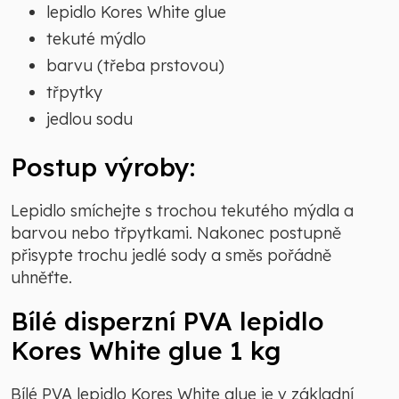
lepidlo Kores White glue
tekuté mýdlo
barvu (třeba prstovou)
třpytky
jedlou sodu
Postup výroby:
Lepidlo smíchejte s trochou tekutého mýdla a
barvou nebo třpytkami. Nakonec postupně
přisypte trochu jedlé sody a směs pořádně
uhněťte.
Bílé disperzní PVA lepidlo
Kores White glue 1 kg
Bílé PVA lepidlo Kores White glue je v základní