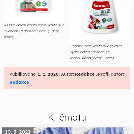
1000 g, balení lepidla Kores White glue
je ideální na domácí tvoření (Zdroj:
Kores)
Lepidlo Kores White glue je lehce
vypratelné a neobsahuje
rozpouštědla (Zdroj: Kores)
Publikováno:
1. 1. 2020
, Autor:
Redakce
, Profil autora:
Redakce
K tématu
10. 8. 2021