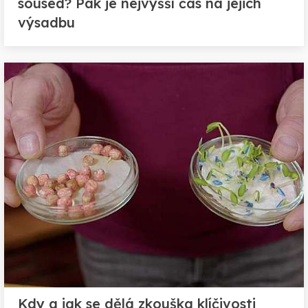
soused? Pak je nejvyšší čas na jejich
výsadbu
Kdy a jak se dělá zkouška klíčivosti