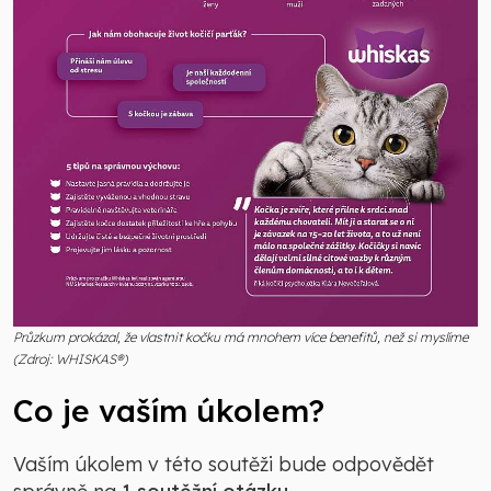
Průzkum prokázal, že vlastnit kočku má mnohem více benefitů, než si myslíme
(Zdroj: WHISKAS®)
Co je vaším úkolem?
Vaším úkolem v této soutěži bude odpovědět