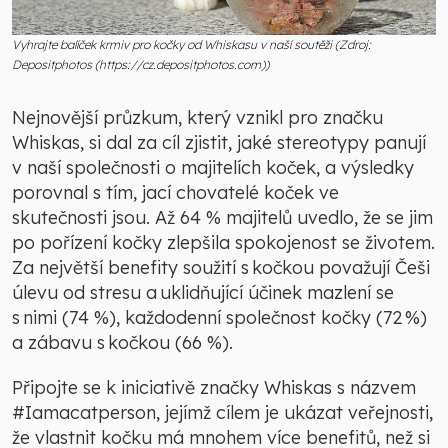
Vyhrajte balíček krmiv pro kočky od Whiskasu v naší soutěži (Zdroj:
Depositphotos (https://cz.depositphotos.com))
Nejnovější průzkum, který vznikl pro značku
Whiskas, si dal za cíl zjistit, jaké stereotypy panují
v naší společnosti o majitelích koček, a výsledky
porovnal s tím, jací chovatelé koček ve
skutečnosti jsou. Až 64 % majitelů uvedlo, že se jim
po pořízení kočky zlepšila spokojenost se životem.
Za největší benefity soužití s kočkou považují Češi
úlevu od stresu a uklidňující účinek mazlení se
s nimi (74 %), každodenní společnost kočky (72 %)
a zábavu s kočkou (66 %).
Připojte se k iniciativě značky Whiskas s názvem
#Iamacatperson, jejímž cílem je ukázat veřejnosti,
že vlastnit kočku má mnohem více benefitů, než si